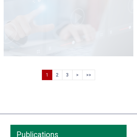
1
2
3
>
>>
Publications