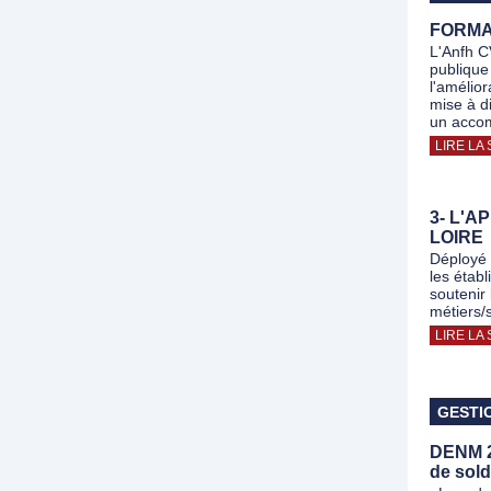
FORMAT
L'Anfh C
publique
l'amélior
mise à d
un acco
LIRE LA 
3- L'
LOIRE
Déployé 
les étab
soutenir
métiers/
LIRE LA 
GESTI
DENM 20
de sold