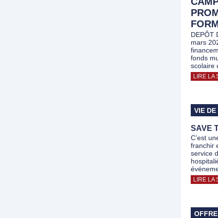
CAMP
PROM
FORM
DEPÔT D
mars 20
financem
fonds mu
scolaire 
LIRE LA 
VIE DE
SAVE T
C’est un
franchir
service 
hospital
événeme
LIRE LA 
OFFRE