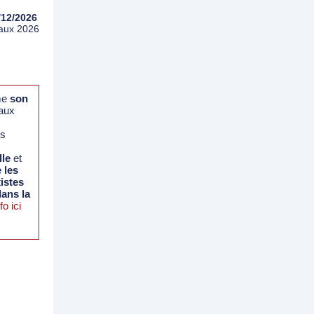
/12/2026
iaux 2026
me
son
aux
ns
lle
et
 les
istes
dans la
fo ici