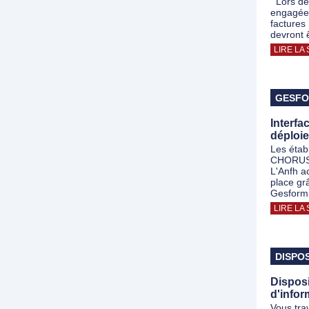
Lors de 
engagée
factures
devront 
LIRE LA 
GESF
Interf
déploi
Les établ
CHORUS d
L'Anfh a
place gr
Gesform 
LIRE LA 
DISPOS
Disposi
d'infor
Vous tra