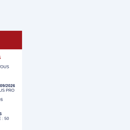
S
VOUS
/09/2026
RUS PRO
26
6
 : 50