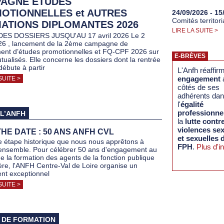
AGNE ETUDES
OTIONNELLES et AUTRES
24/09/2026 - 15
Comités territor
ATIONS DIPLOMANTES 2026
LIRE LA SUITE >
ES DOSSIERS JUSQU'AU 17 avril 2026 Le 2
26 , lancement de la 2ème campagne de
ent d’études promotionnelles et FQ-CPF 2026 sur
E-BRÈVES
tualisés. Elle concerne les dossiers dont la rentrée
débute à partir
L'Anfh réaffir
engagement
SUITE >
côtés de ses
adhérents da
l'
égalité
professionne
 L’ANFH
la
lutte contre
violences sex
HE DATE : 50 ANS ANFH CVL
et sexuelles 
e étape historique que nous nous apprêtons à
FPH
.
Plus d'in
 ensemble. Pour célébrer 50 ans d'engagement au
de la formation des agents de la fonction publique
ière, l'ANFH Centre-Val de Loire organise un
nt exceptionnel
SUITE >
 DE FORMATION