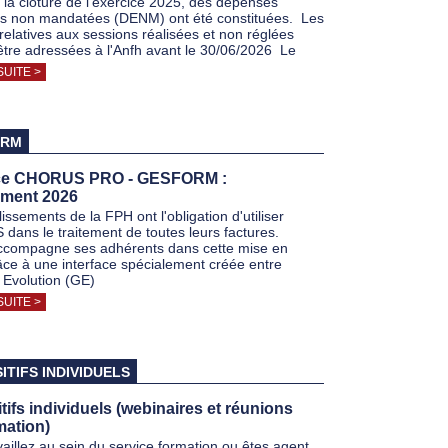
la clôture de l'exercice 2025, des dépenses
s non mandatées (DENM) ont été constituées. Les
 relatives aux sessions réalisées et non réglées
être adressées à l'Anfh avant le 30/06/2026 Le
SUITE >
ORM
ace CHORUS PRO - GESFORM :
ement 2026
issements de la FPH ont l'obligation d'utiliser
ans le traitement de toutes leurs factures.
ccompagne ses adhérents dans cette mise en
âce à une interface spécialement créée entre
Evolution (GE)
SUITE >
ITIFS INDIVIDUELS
tifs individuels (webinaires et réunions
mation)
vaillez au sein du service formation ou êtes agent