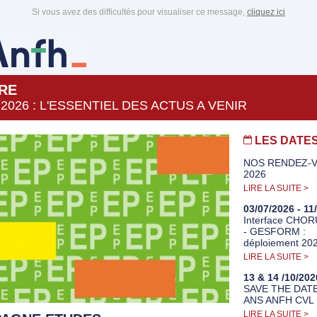
Si vous avez des difficultés pour visualiser ce message,
cliquez ici
RE
2026 : L'ESSENTIEL DES ACTUS A VENIR
LES DATE
NOS RENDEZ-
2026
LIRE LA SUITE >
03/07/2026 - 11
Interface CHO
- GESFORM :
déploiement 20
LIRE LA SUITE >
13 & 14 /10/202
SAVE THE DATE
ANS ANFH CVL
LIRE LA SUITE >