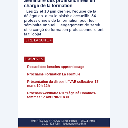
Séminaire des professionnels en
charge de la formation
Les 12 et 13 juin dernier, l'équipe de la
délégation a eu le plaisir d’accueillir 84
professionnels de la formation pour leur
séminaire annuel. L'engagement de servir
et le congé de formation professionnelle ont
fait l'objet
LIRE LA SUITE >
E-BRÈVES
Recueil des besoins apprentissage
Prochaine Formation La Formule
Présentation du dispositif VAE collective 17
mars 10h-12h
Prochain webinaire RH "l'égalité Hommes-
femmes" 2 avril 9h-11h30
ANFH ÎLE-DE-FRANCE | 3 rue Ferrus | 75014 Paris |
01.53.82.87.88 | iledefrance@anfh.fr