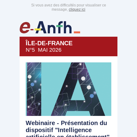
Si vous avez des difficultés pour visualiser ce
message,
cliquez ici
ÎLE-DE-FRANCE
N°5 MAI 2026
Webinaire - Présentation du
dispositif "Intelligence