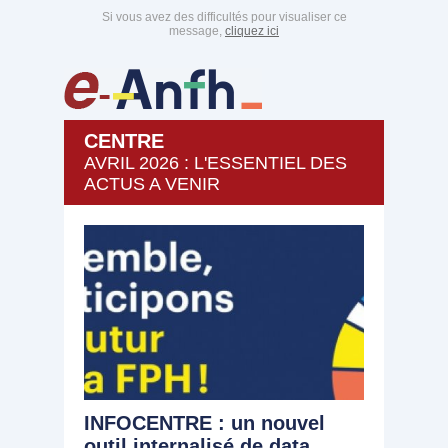
Si vous avez des difficultés pour visualiser ce
message,
cliquez ici
CENTRE
AVRIL 2026 : L'ESSENTIEL DES
ACTUS A VENIR
INFOCENTRE : un nouvel
outil internalisé de data