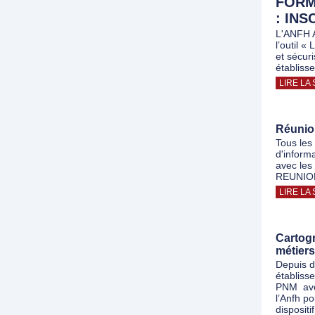
FORM
: INS
L'ANFH A
l’outil «
et sécur
établiss
LIRE LA 
Réunio
Tous les
d'inform
avec les
REUNION
LIRE LA 
Cartogr
métiers
Depuis d
établiss
PNM avec
l’Anfh p
dispositif