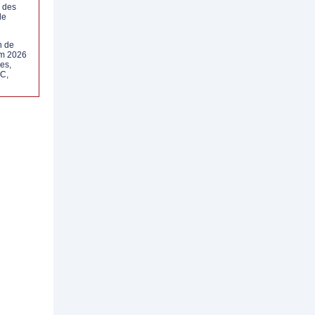
 des
de
n de
rm 2026
les,
C,