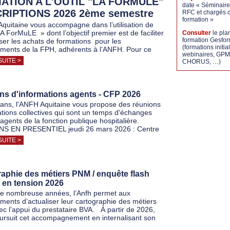
ATION A L'OUTIL "LA FORMULE"
date « Séminaire
CRIPTIONS 2026 2ème semestre
RFC et chargés 
formation »
quitaine vous accompagne dans l’utilisation de
 LA ForMuLE » dont l’objectif premier est de faciliter
Consulter
le pla
formation Gesfo
iser les achats de formations pour les
(formations initia
ements de la FPH, adhérents à l’ANFH. Pour ce
webinaires, GPM
SUITE >
CHORUS, …)
ns d'informations agents - CFP 2026
 ans, l'ANFH Aquitaine vous propose des réunions
ations collectives qui sont un temps d'échanges
 agents de la fonction publique hospitalière.
S EN PRESENTIEL jeudi 26 mars 2026 : Centre
SUITE >
aphie des métiers PNM / enquête flash
 en tension 2026
e nombreuse années, l’Anfh permet aux
ements d’actualiser leur cartographie des métiers
 l’appui du prestataire BVA. À partir de 2026,
oursuit cet accompagnement en internalisant son