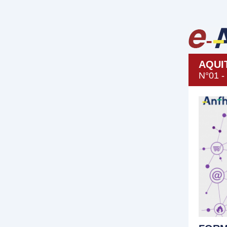
AQUI
N°01 