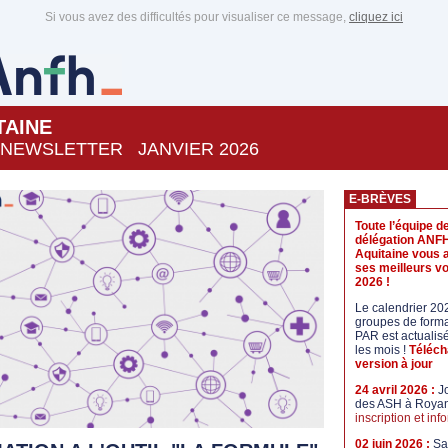
Si vous avez des difficultés pour visualiser ce message,
cliquez ici
TAINE
- NEWSLETTER JANVIER 2026
E-BRÈVES
Toute l’équipe de
délégation ANF
Aquitaine vous 
ses meilleurs 
2026 !
Le calendrier 20
groupes de forma
PAR est actualis
les mois !
Téléch
version à jour
24 avril 2026 :
J
des ASH à Roya
inscription et inf
02 juin 2026 :
Sa