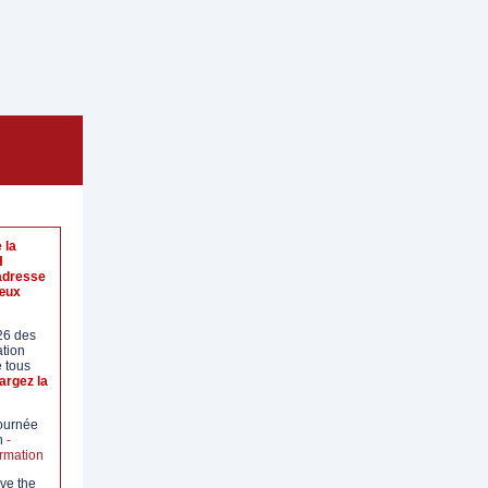
 la
H
adresse
vœux
26 des
tion
é tous
argez la
ournée
n
-
ormation
ve the