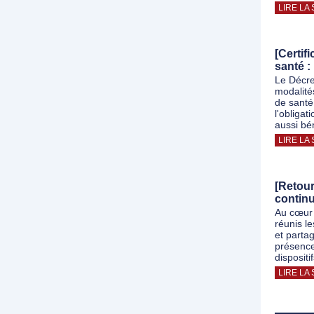
LIRE LA 
[Certif
santé :
Le Décre
modalité
de santé
l'obligat
aussi bé
LIRE LA 
[Retour
contin
Au cœur 
réunis l
et parta
présence
dispositi
LIRE LA 