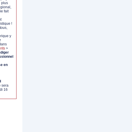
 plus
gional,
 fait
t
stique !
tous,
rique y
r
 dans
nts
>
édiger
ssionnel
se en
H
 sera
di 16