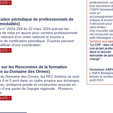
professionnel, en
SUITE >
d'un document ré
l’ANFH Normandie
vivre un
accompagnemen
ication périodique de professionnels de
ludique et humori
 modalités]
A découvrir pour 
sans limites...
t n° 2024-258 du 22 mars 2024 précise les
Une nouvelle rub
s de mise en œuvre pour certains professionnels
est consacrée su
 relevant d'un ordre national et soumis à
anfh.fr/bretagne
ion de certification périodique. D’autres peuvent
Services aux age
néficier d'une exonération
"
Le CFP : bien r
son projet profe
SUITE >
dans le dossier
demande de pri
charge"
 sur les Rencontres de la formation
Fermeture ANF
ue au Domaine des Ormes]
L’ANFH Bretagne
du Domaine des Ormes, les RFC bretons se sont
fermée le vendre
es 4 et 5 avril dans un cadre propice aux échanges
août 2024.
ges, ambiance joviale et constructive assurée en
 d’une partie de l’équipe régionale. Plusieurs
fs
SUITE >