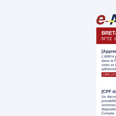
BRET
N°72 
[Appre
L’ANFH p
dans la 
visés et
adhérent
LIRE LA 
[CPF da
Un décret
possibili
sommes d
disposit
Compte