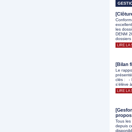
GESTI
[Clôtur
Conformé
excellen
les doss
DENM 202
dossiers
LIRE LA 
[Bilan 
Le rappo
présenté
clés : -
s’élève 
LIRE LA 
[Gesfor
propos
Tous les
depuis c
disponib