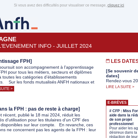
Si vous avez des difficultés pour visualiser ce message,
cliquez ici
AGNE
L'EVENEMENT INFO - JUILLET 2024
ntissage FPH]
LES DATE
oursuit son accompagnement à l'apprentissage
[Se souvenir d
FPH pour tous les métiers, secteurs et diplômes
dates]
 à toutes les catégories d’établissements
Rendez-vous 2
s. Sur les fonds mutualisés ANFH nationaux et
LIRE LA SUITE >
SUITE >
E-BRÈVES
ns la FPH : pas de reste à charge]
# CFP : Miss For
 récent, publié le 18 mai 2024, réduit les
aide dans la réd
tés d'utilisation pour les titulaires d'un CPF des
de son projet
professionnel
isponibles sur leur compte. En revanche, ces
Pour aider les a
ions ne concernent pas les agents de la FPH : leur
désireux dans la
rédaction de leur