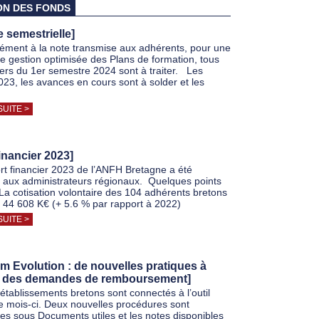
ON DES FONDS
e semestrielle]
ment à la note transmise aux adhérents, pour une
te gestion optimisée des Plans de formation, tous
iers du 1er semestre 2024 sont à traiter. Les
3, les avances en cours sont à solder et les
SUITE >
financier 2023]
rt financier 2023 de l’ANFH Bretagne a été
 aux administrateurs régionaux. Quelques points
 La cotisation volontaire des 104 adhérents bretons
à 44 608 K€ (+ 5.6 % par rapport à 2022)
SUITE >
m Evolution : de nouvelles pratiques à
 des demandes de remboursement]
 établissements bretons sont connectés à l’outil
e mois-ci. Deux nouvelles procédures sont
les sous Documents utiles et les notes disponibles