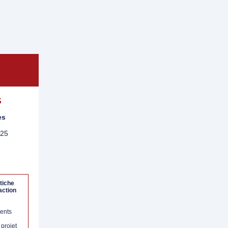
S
es
025
tiche
action
gents
 projet