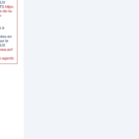
AUX
NTS
https:
s-de-la-
x-
s à
iées en
sur le
AUX
/www.anf
ux-agents