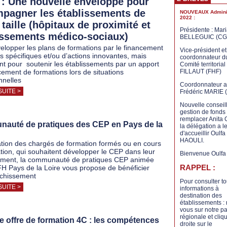
: Une nouvelle enveloppe pour
pagner les établissements de
NOUVEAUX Adminis
2022 :
 taille (hôpitaux de proximité et
Présidente : Mar
issements médico-sociaux)
BELLEGUIC (CG
elopper les plans de formations par le financement
Vice-président et
ts spécifiques et/ou d’actions innovantes, mais
coordonnateur d
t pour soutenir les établissements par un apport
Comité territorial 
cement de formations lors de situations
FILLAUT (FHF)
nnelles
Coordonnateur ad
SUITE >
Frédéric MARIE 
Nouvelle conseil
gestion de fonds 
remplacer Anita
auté de pratiques des CEP en Pays de la
la délégation a le
d'accueillir Oulfa
HAOULI.
ation des chargés de formation formés ou en cours
tion, qui souhaitent développer le CEP dans leur
Bienvenue Oulfa 
ement, la communauté de pratiques CEP animée
RAPPEL :
FH Pays de la Loire vous propose de bénéficier
ichissement
Pour consulter t
SUITE >
informations à
destination des
établissements :
vous sur notre p
régionale et cliq
re offre de formation 4C : les compétences
droite sur le