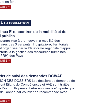
rs en font
SUITE >
 À LA FORMATION
aux E-rencontres de la mobilité et de
i publics
ncontre vise à promouvoir la mobilité des
aires des 3 versants : Hospitalière, Territoriale,
est organisée par la Plateforme régionale d’appui
istériel à la gestion des ressources humaines
FRH) des Pays
SUITE >
rier de suivi des demandes BC/VAE
ON DES DOSSIERS Les dossiers de demande de
ent Bilans de Compétences et VAE sont traités
de l’eau ». Ils peuvent être envoyés à n’importe quel
e l’année par courrier en recommandé avec
SUITE >