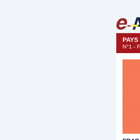
PAYS
N°1 -