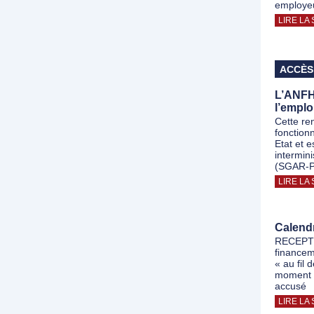
employeu
LIRE LA 
ACCÈS
L’ANFH 
l’emplo
Cette re
fonctionn
Etat et 
intermin
(SGAR-P
LIRE LA 
Calend
RECEPTI
financem
« au fil 
moment d
accusé
LIRE LA 