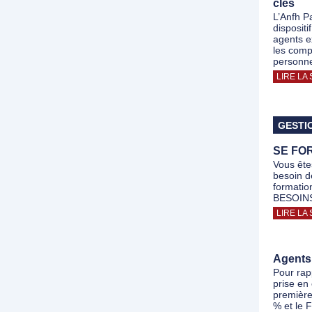
clés
L’Anfh P
disposit
agents e
les comp
personne
LIRE LA 
GESTI
SE FO
Vous ête
besoin d
formatio
BESOINS 
LIRE LA 
Agents
Pour rap
prise en
première
% et le 