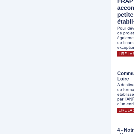
FRAP 
accom
petite
établ
Pour dév
de proje
égalemen
de finan
exceptio
LIRE LA 
Commun
Loire
A destin
de forma
établiss
par l’AN
d’un enr
LIRE LA 
4 - Not