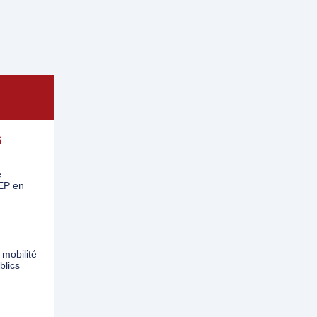
S
e
EP en
 mobilité
blics