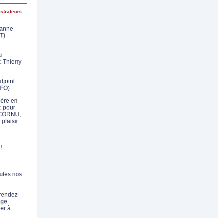
trateurs
ianne
T)
u
: Thierry
joint :
(FO)
lère en
: pour
 CORNU,
 plaisir
!
outes nos
 rendez-
age
uer à