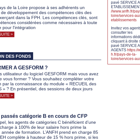
pavé SERVICE 
ETABLISSEME
ays de la Loire propose à ses adhérents un
//www.anfh.fr/pay
if de développement des compétences clés des
loire/services-au
xerçant dans la FPH. Les compétences clés, sont
etablissements
étences considérées comme nécessaires à toute
 pour l'intégration
Invitez vos agent
consulter les
SUITE >
informations déd
cliquant à droite 
pavé SERVICE 
AGENTS
https:/
h.fr/pays-de-la-
ON DES FONDS
loire/services-a
RMER A GESFORM ?
s utilisateur du logiciel GESFORM mais vous avez
e vous former ? Vous souhaitez compléter votre
n par la connaissance du module « RECUEIL des
» ? En présentiel, des sessions de deux jours
SUITE >
 passés catégorie B en cours de CFP
pel, les agents de catégories C bénéficient d’une
 charge à 100% de leur salaire hors prime la
 année de formation. L’ANFH prend en charge 85
FEH complète à hauteur de 15 % hors prime, si les