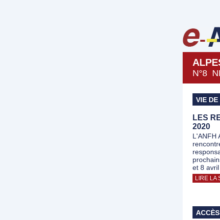
ALPE
N°8 N
VIE DE
LES R
2020
L'ANFH A
rencontr
responsa
prochain
et 8 avril
LIRE LA 
ACCÈS