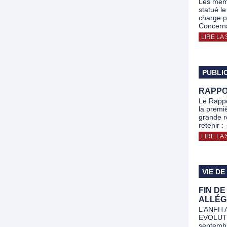
Les memb
statué le
charge p
Concerna
LIRE LA 
PUBLI
RAPPOR
Le Rappo
la premiè
grande ré
retenir 
LIRE LA 
VIE DE
FIN D
ALLÉG
L’ANFH 
EVOLUTIO
septembr