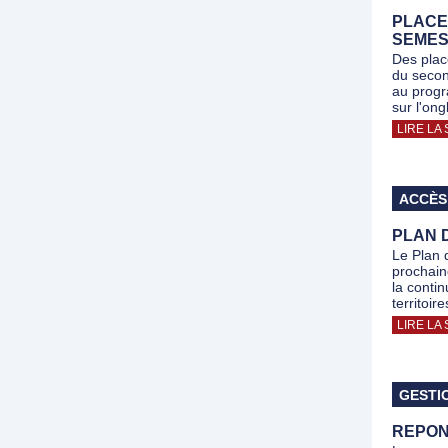
PLACE
SEMES
Des plac
du secon
au progr
sur l'ong
LIRE LA 
ACCÈS
PLAN 
Le Plan 
prochain
la contin
territoi
LIRE LA 
GESTI
REPON