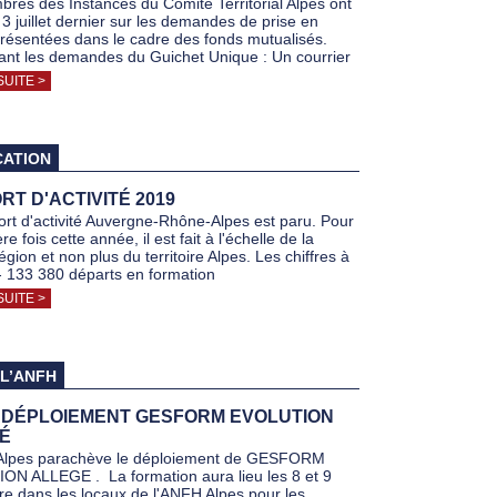
res des Instances du Comité Territorial Alpes ont
 3 juillet dernier sur les demandes de prise en
résentées dans le cadre des fonds mutualisés.
nt les demandes du Guichet Unique : Un courrier
SUITE >
CATION
T D'ACTIVITÉ 2019
rt d'activité Auvergne-Rhône-Alpes est paru. Pour
re fois cette année, il est fait à l'échelle de la
gion et non plus du territoire Alpes. Les chiffres à
: - 133 380 départs en formation
SUITE >
 L’ANFH
E DÉPLOIEMENT GESFORM EVOLUTION
É
Alpes parachève le déploiement de GESFORM
N ALLEGE . La formation aura lieu les 8 et 9
e dans les locaux de l'ANFH Alpes pour les