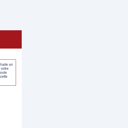
haite un
à votre
toute
cette