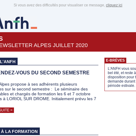
Si vous avez des difficultés pour visualiser ce message,
cliquez ici
S
EWSLETTER ALPES JUILLET 2020
E-BRÈVES
 L’ANFH
L'ANFH vous sou
ENDEZ-VOUS DU SECOND SEMESTRE
bel été, et reste 
disposition pour 
demande durant 
lpes propose à ses adhérents plusieurs
période estivale.
es sur le second semestre : Le séminaire des
bles et chargés de formation les 6 et 7 octobre
s à LORIOL SUR DROME. Initialement prévu les 7
SUITE >
 À LA FORMATION