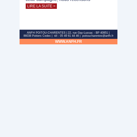
LIRE LA SUITE >
ANFH POITOU-CHARENTES | 22, rue Gay-Lussac - BP 40951 |
86038 Poitiers Cedex | tél : 05 49 61 44 46 | poitoucharentes@anfh.fr
WWW.ANFH.FR