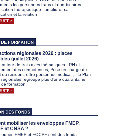
ements les personnes trans et non-binaires
ation thérapeutique : améliorer sa
ation et la relation
SUITE >
 DE FORMATION
actions régionales 2026 : places
bles (juillet 2026)
 autour de trois axes thématiques - RH et
ement des compétences, Prise en charge du
et du résident, offre personnel médical-, le Plan
s régionales regroupe plus d’une quarantaine
s de formation,
SUITE >
ON DES FONDS
t mobiliser les enveloppes FMEP,
 et CNSA ?
eloppes FMEP et FQCPF sont des fonds