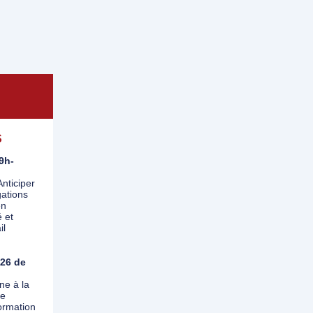
S
 9h-
nticiper
gations
en
 et
il
26 de
ne à la
de
rmation