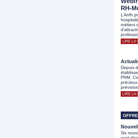
Webin
RH-Mé
L’Anfh p
hospital
métiers 
d’attract
professi
LIRE LA 
Actuali
Depuis d
établiss
PNM. Com
précieux
prévisio
LIRE LA 
OFFRE
Nouvel
Six nouv
sont dés