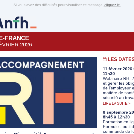
Si vous avez des difficultés pour visualiser ce message,
cliquez ici
DE-FRANCE
ÉVRIER 2026
LES DATE
11 février 2026
11h30
Webinaire RH : A
et gérer les obli
de l’employeur 
matière de santé
sécurité au trava
LIRE LA SUITE >
8 septembre 20
8h45 à 12h30
Formation en lig
Formule - outil 
commande de fo