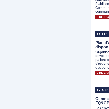
établiss
Communic
communic
LIRE LA 
OFFRE
Plan d’
disponi
Organisé
développ
patient 
d’action
d’action
LIRE LA 
GESTI
Commen
FQ&CPF
Les env