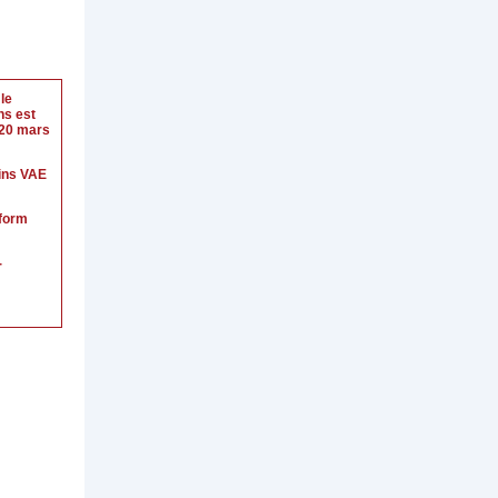
le
ns est
 20 mars
ins VAE
form
-