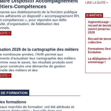
aire Dispositif Accompagnement
LIRE LA SUITE >
tiers-Compétences
ropose aux établissements de la fonction publique
E-BRÈVES
ière adhérents un dispositif « accompagnement RH,
et compétences », pour répondre aux défis
Apprentissage : 
ivité, d’organisation, de fidélisation des
recueil de besoi
onnels,
ouvert jusqu'au
2026
SUITE >
Recueil de beso
collective
Formations Ges
sation 2026 de la cartographie des métiers
Evolution
e nombreuse années, l’Anfh permet aux
ements d’actualiser leur cartographie des métiers
La délégation ré
me vous le savez, les résultats produits sont
emménage !
 pour construire une démarche de gestion
nnelle des métiers et des
SUITE >
 DE FORMATION
les formations
eaux marchés de formation ont été attribués et
ormais déployables : Accueillir dans nos