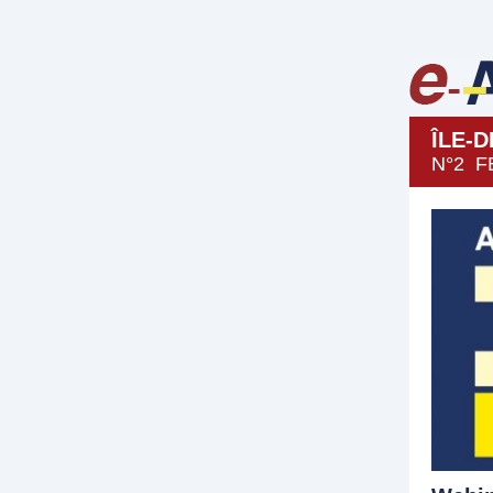
ÎLE-
N°2 F