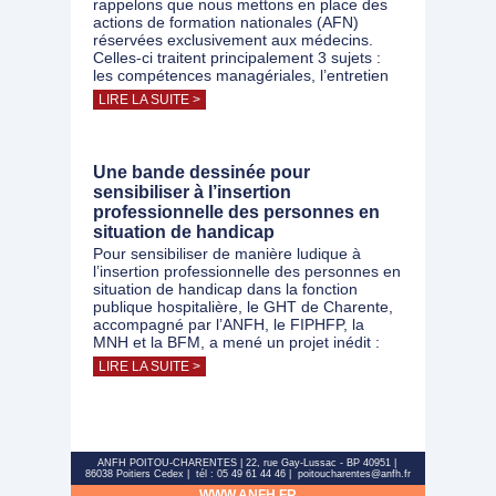
rappelons que nous mettons en place des
actions de formation nationales (AFN)
réservées exclusivement aux médecins.
Celles-ci traitent principalement 3 sujets :
les compétences managériales, l’entretien
LIRE LA SUITE >
Une bande dessinée pour
sensibiliser à l’insertion
professionnelle des personnes en
situation de handicap
Pour sensibiliser de manière ludique à
l’insertion professionnelle des personnes en
situation de handicap dans la fonction
publique hospitalière, le GHT de Charente,
accompagné par l’ANFH, le FIPHFP, la
MNH et la BFM, a mené un projet inédit :
LIRE LA SUITE >
ANFH POITOU-CHARENTES | 22, rue Gay-Lussac - BP 40951 |
86038 Poitiers Cedex | tél : 05 49 61 44 46 | poitoucharentes@anfh.fr
WWW.ANFH.FR