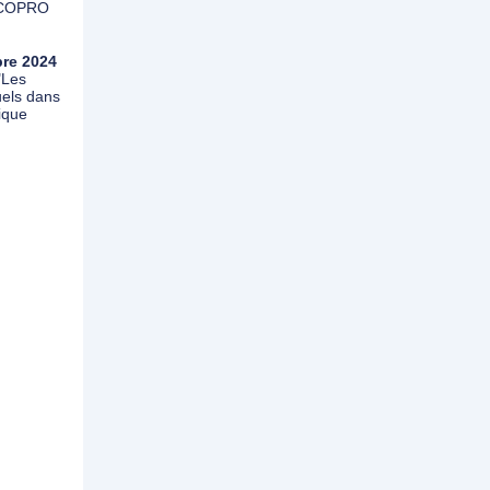
RECOPRO
bre 2024
"Les
uels dans
ique