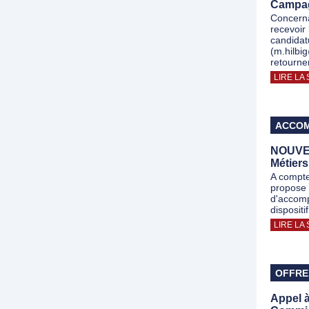
Campag
Concerna
recevoir 
candidat
(m.hilbi
retourne
LIRE LA 
ACCOM
NOUVEA
Métier
A compte
propose 
d'accom
disposit
LIRE LA 
OFFRE
Appel à