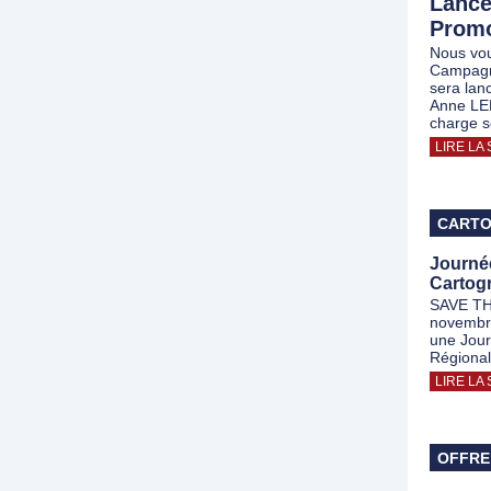
Lanc
Promo
Nous vou
Campagn
sera lanc
Anne LE
charge s
LIRE LA 
CARTO
Journée
Cartogr
SAVE THE
novembre
une Jour
Régional
LIRE LA 
OFFRE