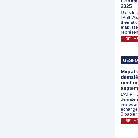
Commis
2025
Dans le 
l'Anfh A
thématiq
établiss
représen
LIRE LA 
GESF
Migrati
dématé
rembour
septem
L’ANFH a
dématéri
rembours
échanges
0 papier
LIRE LA 