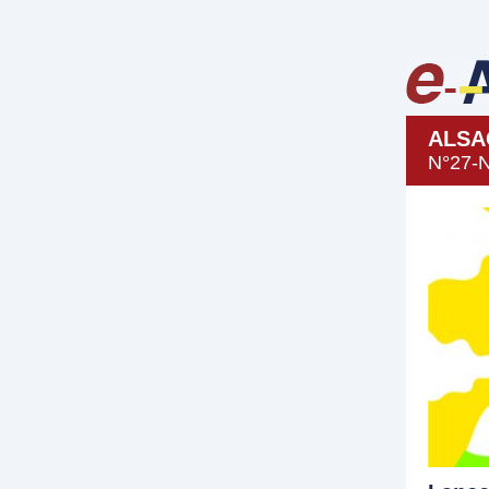
ALSA
N°27-