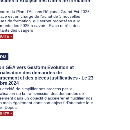
sions d'Analyse des Offres de formation
cadre du Plan d'Actions Régional Grand Est 2025,
lsace est en charge de l'achat de 3 nouvelles
ues de formation qui seront proposées aux
ements dès 2025 à savoir : Place et rôle des
tants des usagers
SUITE >
ORM
on GEA vers Gesform Evolution et
rialisation des demandes de
sement et des pièces justificatives - Le 23
bre 2024
 décidé de simplifier ses process par la
alisation de la transmission des demandes de
ement dans un objectif d’accélérer et fluidifier nos
 mais également dans son objectif d’atteindre le «
 ». Depuis
SUITE >