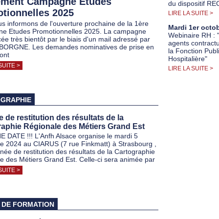
ement Campagne Etudes
du dispositif 
tionnelles 2025
LIRE LA SUITE >
s informons de l'ouverture prochaine de la 1ère
Mardi 1er octo
e Etudes Promotionnelles 2025. La campagne
Webinaire RH : 
ée très bientôt par le biais d'un mail adressé par
agents contract
BORGNE. Les demandes nominatives de prise en
la Fonction Publ
ont
Hospitalière"
SUITE >
LIRE LA SUITE >
GRAPHIE
 de restitution des résultats de la
aphie Régionale des Métiers Grand Est
 DATE !!! L'Anfh Alsace organise le mardi 5
 2024 au CIARUS (7 rue Finkmatt) à Strasbourg ,
née de restitution des résultats de la Cartographie
e des Métiers Grand Est. Celle-ci sera animée par
SUITE >
 DE FORMATION