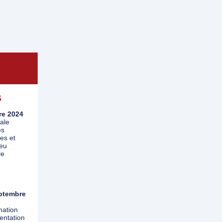
S
re 2024
iale
es
ues et
ieu
le
ptembre
mation
sentation