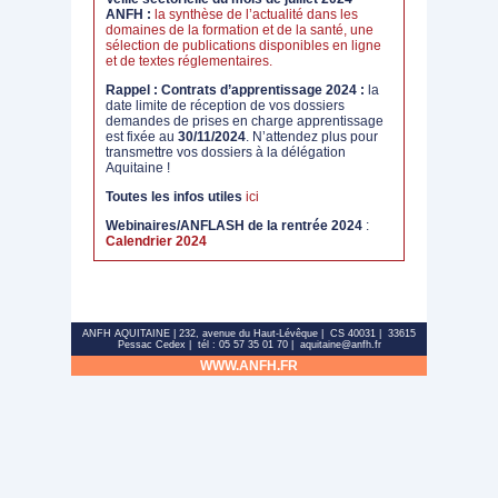
ANFH :
la synthèse de l’actualité dans les
domaines de la formation et de la santé, une
sélection de publications disponibles en ligne
et de textes réglementaires.
Rappel : Contrats d’apprentissage 2024 :
la
date limite de réception de vos dossiers
demandes de prises en charge apprentissage
est fixée au
30/11/2024
. N’attendez plus pour
transmettre vos dossiers à la délégation
Aquitaine !
Toutes les infos utiles
ici
Webinaires/ANFLASH de la rentrée 2024
:
Calendrier 2024
ANFH AQUITAINE | 232, avenue du Haut-Lévêque | CS 40031 | 33615
Pessac Cedex | tél : 05 57 35 01 70 | aquitaine@anfh.fr
WWW.ANFH.FR