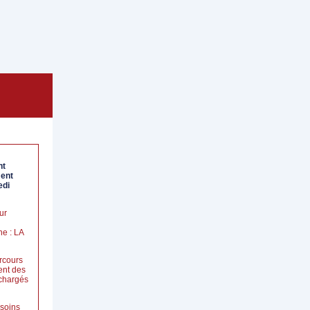
nt
ment
edi
ur
ne : LA
H
rcours
nt des
 chargés
soins