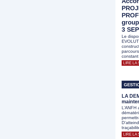
Accom
PROJ
PROF
group
3 SEP
Le disp
EVOLUT
construc
parcours
constant
LIRE LA 
GESTI
LA DEM
mainten
L’ANFH a
dématéri
permettra
D’atteind
traçabili
LIRE LA 