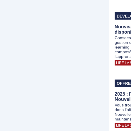
DÉVEL
Nouve
disponi
Consacré
gestion 
learning
composé 
l’appren
LIRE LA 
OFFRE
2025 : 
Nouvell
Vous tro
dans l’o
Nouvelle
maintena
LIRE LA 