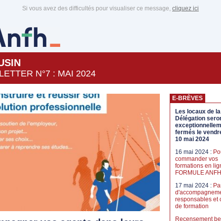
Si vous avez des difficultés pour visualiser ce message,
cliquez ici
USIN
ETTER N°7 : MAI 2024
E-BRÈVES
Les locaux de la
Délégation sero
exceptionnelle
fermés le vendr
10 mai 2024
16 mai 2024 :
Po
commander vos
formations en lig
FORMULE ANF
17 mai 2024 :
Pa
d'accompagneme
responsables et
de formation
Recensement be