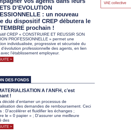
pagner vos agents dans leurs
VAE collective
ETS D’EVOLUTION
ESSIONNELLE : un nouveau
e du dispositif CREP débutera le
TEMBRE prochain !
ositif CREP « CONSTRUIRE ET REUSSIR SON
ION PROFESSIONNELLE » permet une
tion individualisée, progressive et sécurisée du
 d’évolution professionnelle des agents, en lien
 avec l’établissement employeur.
SUITE >
ON DES FONDS
ATERIALISATION A l’ANFH, c’est
ant !
 décidé d’entamer un processus de
alisation des demandes de remboursement. Ceci
 : D’accélérer et fluidifier les échanges ;
re le « 0 papier » ; D’assurer une meilleure
té des
SUITE >