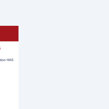
S
tion HAS