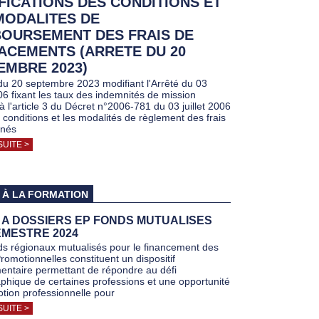
FICATIONS DES CONDITIONS ET
MODALITES DE
OURSEMENT DES FRAIS DE
ACEMENTS (ARRETE DU 20
EMBRE 2023)
 du 20 septembre 2023 modifiant l'Arrêté du 03
006 fixant les taux des indemnités de mission
à l'article 3 du Décret n°2006-781 du 03 juillet 2006
s conditions et les modalités de règlement des frais
nnés
SUITE >
 À LA FORMATION
 A DOSSIERS EP FONDS MUTUALISES
EMESTRE 2024
s régionaux mutualisés pour le financement des
romotionnelles constituent un dispositif
ntaire permettant de répondre au défi
hique de certaines professions et une opportunité
tion professionnelle pour
SUITE >