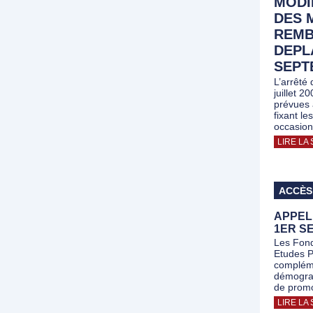
MODI
DES 
REMB
DEPL
SEPT
L’arrêté
juillet 2
prévues 
fixant le
occasio
LIRE LA 
ACCÈS
APPEL
1ER S
Les Fond
Etudes P
compléme
démograp
de promo
LIRE LA 