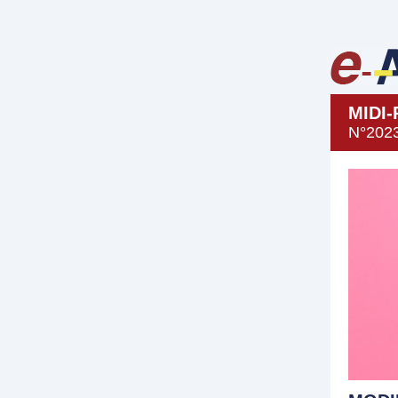
MIDI
N°202