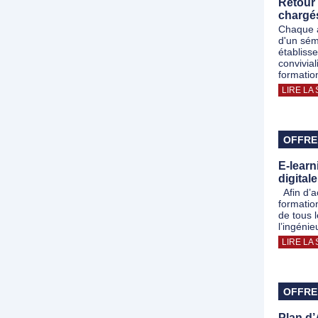
Retour 
chargés
Chaque a
d'un sém
établiss
convivial
formatio
LIRE LA 
OFFRE
E-learn
digital
Afin d’a
formatio
de tous 
l’ingéni
LIRE LA 
OFFRE
Plan d