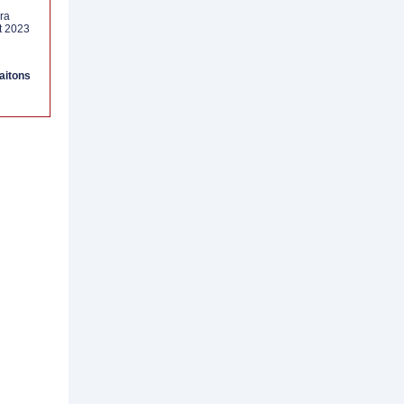
ra
t 2023
aitons