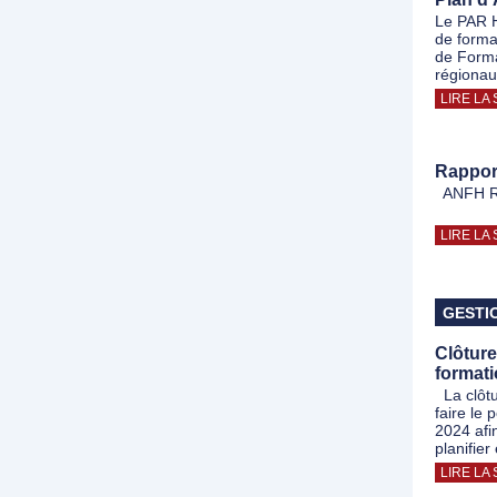
Le PAR 
de forma
de Forma
régionau
LIRE LA 
Rappor
ANFH RA
LIRE LA 
GESTI
Clôture
format
La clôtu
faire le
2024 afin
planifie
LIRE LA 