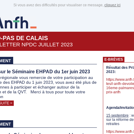
Si vous avez des difficultés pour visualiser ce message,
cliquez ici
-PAS DE CALAIS
ETTER NPDC JUILLET 2023
E-BRÈVES
MENT
Résultat des Pr
sur le Séminaire EHPAD du 1er juin 2023
2023:
 régionale vous remercie de votre participation au
https://www.anfh.f
e des EHPAD du 1 juin 2023, vous avez été plus de
tes/l-anfh-devoile
nnes à participer et échanger autour de la
16eme-palmares
n et de la QVT. Merci à tous pour toute votre
prix-anfh
on
SUITE >
Agenda/invitati
15 septembre
: w
sur la réforme de
MENT
retraites
https://www.anfh.f