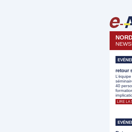
NORD
NEWSL
EVÉNE
retour 
L’équipe
séminair
40 perso
formatio
implicati
LIRE LA 
EVÉNE