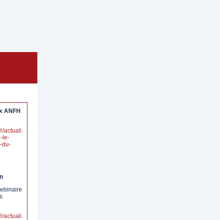
ix ANFH
r/actuali
-le-
-du-
on
ebinaire
s
r/actuali