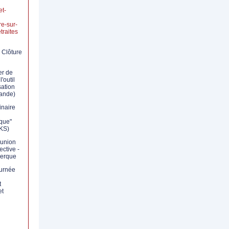
et-
re-sur-
traites
 Clôture
er de
'outil
ation
ande)
inaire
que"
KS)
union
ective -
erque
ournée
t
et