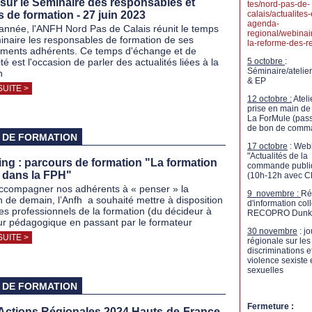
sur le Séminaire des responsables et
tes/nord-pas-de-
 de formation - 27 juin 2023
calais/actualites-
agenda-
nnée, l'ANFH Nord Pas de Calais réunit le temps
regional/webinai
inaire les responsables de formation de ses
la-reforme-des-re
ements adhérents. Ce temps d'échange et de
ité est l'occasion de parler des actualités liées à la
5 octobre
:
Séminaire/atelier
n
& EP
SUITE >
12 octobre :
Ateli
prise en main de l
La ForMule (pass
de bon de comm
 DE FORMATION
17 octobre
: Web
"Actualités de la
ing : parcours de formation "La formation
commande publi
e dans la FPH"
(10h-12h avec C
ccompagner nos adhérents à « penser » la
9 novembre :
Ré
n de demain, l’Anfh a souhaité mettre à disposition
d'information coll
les professionnels de la formation (du décideur à
RECOPRO Dunk
eur pédagogique en passant par le formateur
30 novembre
: j
SUITE >
régionale sur les
discriminations e
violence sexiste 
sexuelles
 DE FORMATION
Fermeture :
’Actions Régionales 2024 Hauts-de-France