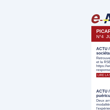
PICA
N°4 J
ACTU /
sociéta
Retrouve
et la RSE 
https://
responsa
LIRE LA 
ACTU / 
puéricu
Deux arr
modalité
l'expéri