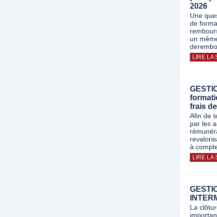
2026
Une ques
de forma
rembours
un même 
derembo
LIRE LA 
GESTION
formati
frais d
Afin de 
par les a
rémunéra
revalori
à compte
LIRE LA 
GESTI
INTERM
La clôtu
important