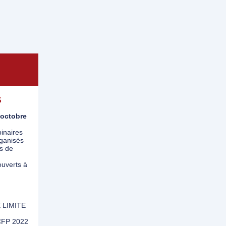
S
 octobre
inaires
rganisés
s de
uverts à
 LIMITE
FP 2022