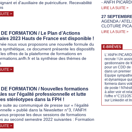
- ANFH PICARD
ignant et d'auxiliaire de puériculture. Recevabilité
ns
LIRE LA SUITE >
SUITE >
27 SEPTEMBRE
AGENDA / ATEL
CLOTURE PICA
LIRE LA SUITE >
DE FORMATION / Le Plan d’Actions
les 2023 Hauts de France est disponible !
née nous vous proposons une nouvelle formule du
E-BRÈVES
s synthétique, ce document présente les dispositifs
 les offres de la plateforme de formations en
L' ANFH PICARD
formations.anfh.fr et la synthèse des thèmes de
recrute ! Un assis
n
gestionnaire de 
pour un CDD de 
SUITE >
dans un premier
Equipe sympath
et dynamique qu
formera dans vot
de poste ! N'hési
DE FORMATION / Nouvelles formations
à aller voir et rel
les sur l'égalité professionnelle et lutte
l'offre n°C151O
les stéréotypes dans la FPH !
sur Linkedin et I
re suite au communiqué de presse sur « l’égalité
onnelle » publié dans la Newsletter n°3, l’ANFH
 vous propose les deux sessions de formations
es au second semestre 2022 suivantes : Formation
SUITE >