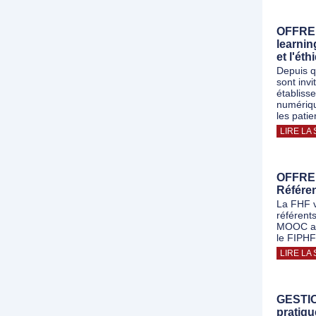
OFFRE 
learnin
et l'ét
Depuis q
sont invi
établiss
numériqu
les patie
LIRE LA 
OFFRE
Référe
La FHF v
référent
MOOC a é
le FIPHFP
LIRE LA 
GESTIO
pratiqu