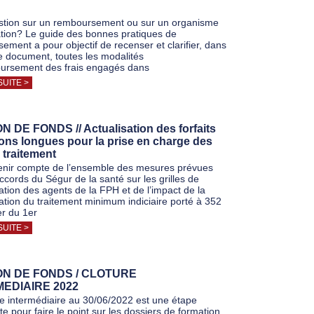
tion sur un remboursement ou sur un organisme
tion? Le guide des bonnes pratiques de
ement a pour objectif de recenser et clarifier, dans
document, toutes les modalités
ursement des frais engagés dans
SUITE >
 DE FONDS // Actualisation des forfaits
ons longues pour la prise en charge des
e traitement
tenir compte de l’ensemble des mesures prévues
ccords du Ségur de la santé sur les grilles de
tion des agents de la FPH et de l’impact de la
sation du traitement minimum indiciaire porté à 352
r du 1er
SUITE >
ON DE FONDS / CLOTURE
EDIAIRE 2022
re intermédiaire au 30/06/2022 est une étape
e pour faire le point sur les dossiers de formation