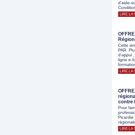
d'aide-so
Conditio
LIRE LA 
OFFRE 
Régiona
Cette an
PAR. Plu
d’appui ,
ligne e-
formatio
LIRE LA 
OFFRE 
régiona
contre 
Pour fai
professi
Picardie
régional
LIRE LA 