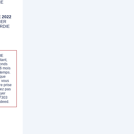
IE
 2022
IER
RDIE
IE
tant,
fonds
6 mois
 temps.
ique
i vous
re prise
tez pas
ayer
57303
ndeed.