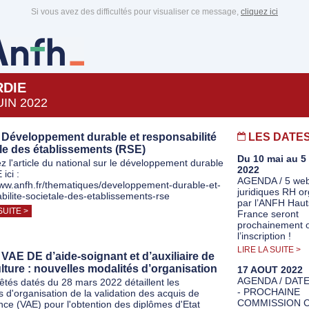
Si vous avez des difficultés pour visualiser ce message,
cliquez ici
RDIE
UIN 2022
 Développement durable et responsabilité
LES DATE
le des établissements (RSE)
Du 10 mai au 5
z l'article du national sur le développement durable
2022
ici :
AGENDA / 5 web
www.anfh.fr/thematiques/developpement-durable-et-
juridiques RH o
bilite-societale-des-etablissements-rse
par l’ANFH Haut
SUITE >
France seront
prochainement o
l’inscription !
LIRE LA SUITE >
VAE DE d’aide-soignant et d’auxiliaire de
lture : nouvelles modalités d’organisation
17 AOUT 2022
AGENDA / DATE
êtés datés du 28 mars 2022 détaillent les
- PROCHAINE
s d'organisation de la validation des acquis de
COMMISSION C
ence (VAE) pour l'obtention des diplômes d'Etat