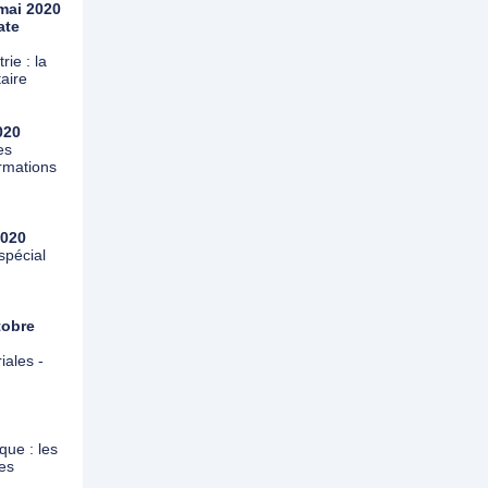
mai 2020
ate
rie : la
aire
2020
es
ormations
2020
 spécial
ctobre
iales -
que : les
es