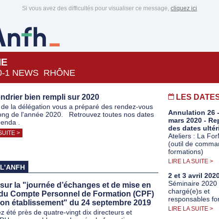
Si vous avez des difficultés pour visualiser ce message,
cliquez ici
NE
0-1 NEWS RHÔNE
ndrier bien rempli sur 2020
LES DATE
 de la délégation vous a préparé des rendez-vous
Annulation 26 -
long de l'année 2020. Retrouvez toutes nos dates
mars 2020 - Re
genda .
des dates ultér
SUITE >
Ateliers : La F
(outil de comm
formations)
LIRE LA SUITE >
 L’ANFH
2 et 3 avril 202
Séminaire 2020
sur la "journée d’échanges et de mise en
chargé(e)s et
du Compte Personnel de Formation (CPF)
responsables fo
on établissement" du 24 septembre 2019
LIRE LA SUITE >
z été près de quatre-vingt dix directeurs et