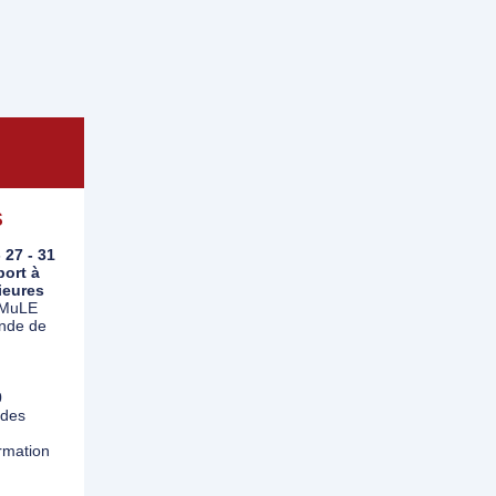
S
 27 - 31
port à
ieures
orMuLE
ande de
0
 des
rmation