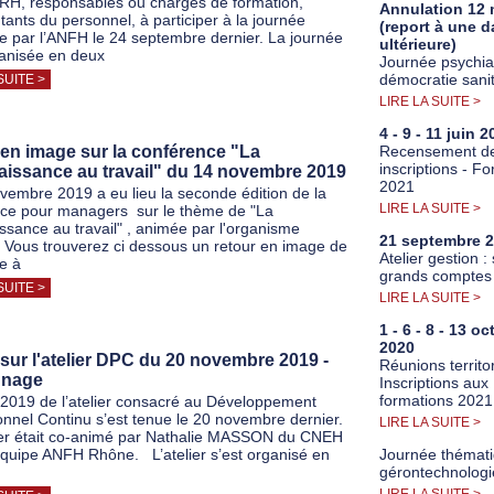
RH, responsables ou chargés de formation,
Annulation 12 
tants du personnel, à participer à la journée
(report à une d
e par l’ANFH le 24 septembre dernier. La journée
ultérieure)
ganisée en deux
Journée psychiat
démocratie sanit
SUITE >
LIRE LA SUITE >
4 - 9 - 11 juin 
en image sur la conférence "La
Recensement d
inscriptions - F
aissance au travail" du 14 novembre 2019
2021
vembre 2019 a eu lieu la seconde édition de la
LIRE LA SUITE >
ce pour managers sur le thème de "La
ssance au travail" , animée par l'organisme
21 septembre 
Vous trouverez ci dessous un retour en image de
Atelier gestion :
ée à
grands comptes
SUITE >
LIRE LA SUITE >
1 - 6 - 8 - 13 o
2020
sur l'atelier DPC du 20 novembre 2019 -
Réunions territor
gnage
Inscriptions aux
formations 2021
n 2019 de l’atelier consacré au Développement
onnel Continu s’est tenue le 20 novembre dernier.
LIRE LA SUITE >
ier était co-animé par Nathalie MASSON du CNEH
’Equipe ANFH Rhône. L’atelier s’est organisé en
Journée thémati
gérontechnologi