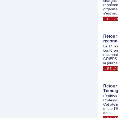
chargés 
représen
organisé
s’est or
LIRE LA 
Retour 
reconn
Le 14 no
conféren
reconnai
GRIEPS. 
la journ
LIRE LA 
Retour 
Témoi
L’éditio
Professi
Cet atel
et par l
deux