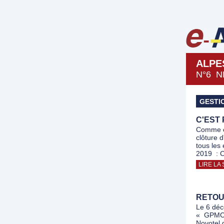
ALPE
N°6 N
GESTI
C'EST
Comme c
clôture d
tous les
2019 : C
LIRE LA 
RETOU
Le 6 déc
« GPMC, 
Novotel 