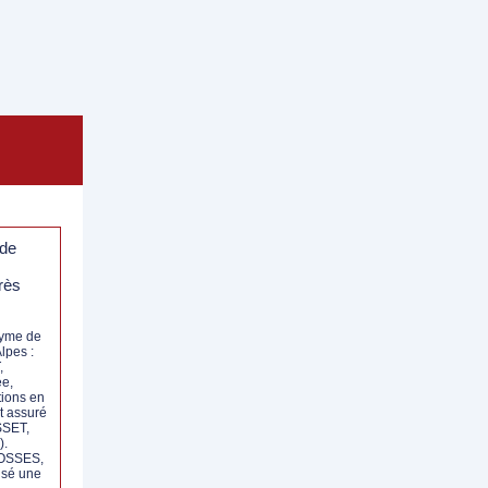
 de
rès
nyme de
lpes :
,
ée,
tions en
st assuré
SSET,
).
OSSES,
lsé une