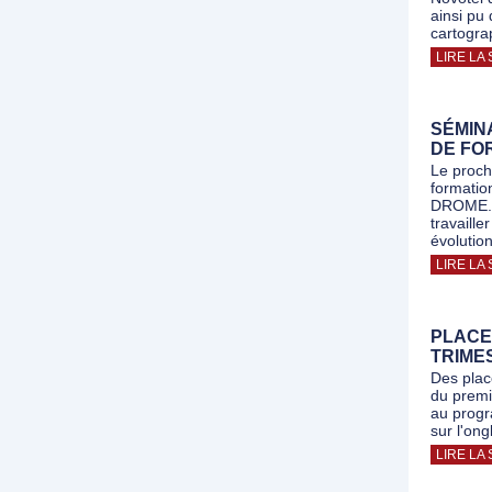
ainsi pu 
cartogra
LIRE LA 
SÉMIN
DE FO
Le proch
formatio
DROME. L
travaille
évolutio
LIRE LA 
PLACE
TRIME
Des plac
du premi
au progr
sur l'ong
LIRE LA 