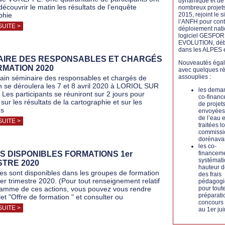
dynamique et de
découvrir le matin les résultats de l’enquête
nombreux projet
phie
2015, rejoint le 
l’ANFH pour cont
SUITE >
déploiement nati
logiciel GESFO
EVOLUTION, dé
dans les ALPES 
AIRE DES RESPONSABLES ET CHARGÉS
Nouveautés éga
RMATION 2020
avec quelques r
assouplies :
ain séminaire des responsables et chargés de
n se déroulera les 7 et 8 avril 2020 à LORIOL SUR
les dema
es participants se réuniront sur 2 jours pour
co-finan
r sur les résultats de la cartographie et sur les
de projet
ns
envoyées 
de l’eau e
SUITE >
traitées l
commissi
dorénava
les co-
S DISPONIBLES FORMATIONS 1er
financem
systémati
STRE 2020
hauteur 
es sont disponibles dans les groupes de formation
des frais
er trimestre 2020. (Pour tout renseignement relatif
pédagogi
amme de ces actions, vous pouvez vous rendre
pour tout
préparati
let "Offre de formation " et consulter ou
concours 
SUITE >
au 1er jui