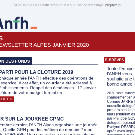
Si vous avez des difficultés pour visualiser ce message,
cliquez ici
S
EWSLETTER ALPES JANVIER 2020
E-BRÈVES
ON DES FONDS
Toute l’équipe
 PARTI POUR LA CLOTURE 2019
l’ANFH vous
haque année l'ANFH effectue des opérations de
souhaite une t
'exercice. A cet effet, un courrier a été adressé à
bonne année !
 établissements. Rappel des échéances : 17 janvier
lôture de votre budget formation
2020 sera syno
changement en A
SUITE >
Corinne JARRET
nouvelle délégu
prendra ses fonc
mars (l’intérim e
R SUR LA JOURNÉE GPMC
par Philippe GO
délégué régional
embre dernier, l’ANFH Alpes organisait une journée
Evelyne DESBR
Quelle GRH pour les métiers de demain ? » au
après avoir impu
de VOREPPE. Une quarantaine de participants ont