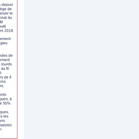
s depuis
siège de
inuer le
onal du
RM
buté
en 2018.
lement
ègles
ndes de
cement
s lourds
au fil
t
ors de 4
ons
nt,
ents
ques, à
de 50%
ques,
es les
ons
saisies
n