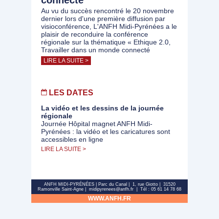
connecté
Au vu du succès rencontré le 20 novembre
dernier lors d'une première diffusion par
visioconférence, L'ANFH Midi-Pyrénées a le
plaisir de reconduire la conférence
régionale sur la thématique « Ethique 2.0,
Travailler dans un monde connecté
LIRE LA SUITE >
LES DATES
La vidéo et les dessins de la journée
régionale
Journée Hôpital magnet ANFH Midi-
Pyrénées : la vidéo et les caricatures sont
accessibles en ligne
LIRE LA SUITE >
ANFH MIDI-PYRÉNÉES | Parc du Canal | 1, rue Giotto | 31520
Ramonville Saint-Agne | midipyrenees@anfh.fr | Tél : 05 61 14 78 68
WWW.ANFH.FR