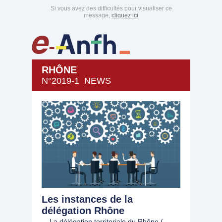
Si vous avez des difficultés pour visualiser ce
message,
cliquez ici
RHÔNE
N°2019-1 NEWS
Les instances de la
délégation Rhône
La délégation territoriale du Rhône (