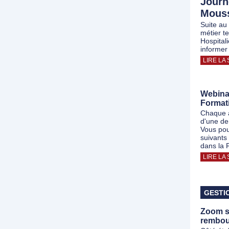
Journ
Mouss
Suite au
métier t
Hospital
informer 
LIRE LA 
Webinai
Format
Chaque a
d'une de
Vous pou
suivants
dans la
LIRE LA 
GESTI
Zoom su
rembou