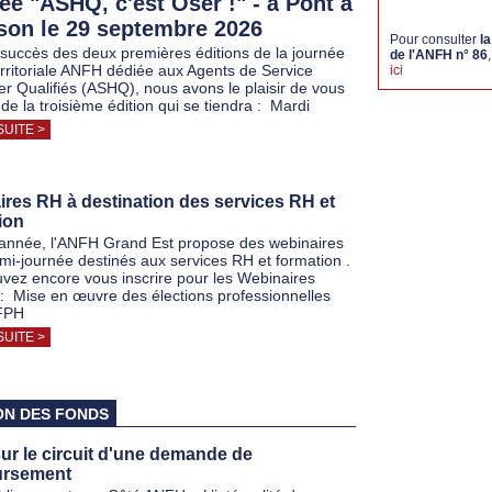
ée "ASHQ, c'est Oser !" - à Pont à
on le 29 septembre 2026
Pour consulter
la
 succès des deux premières éditions de la journée
de l'ANFH n° 86
erritoriale ANFH dédiée aux Agents de Service
ici
ier Qualifiés (ASHQ), nous avons le plaisir de vous
de la troisième édition qui se tiendra : Mardi
SUITE >
res RH à destination des services RH et
ion
nnée, l'ANFH Grand Est propose des webinaires
mi-journée destinés aux services RH et formation .
vez encore vous inscrire pour les Webinaires
 : Mise en œuvre des élections professionnelles
 FPH
SUITE >
ON DES FONDS
r le circuit d'une demande de
rsement