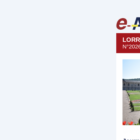
LORR
N°202