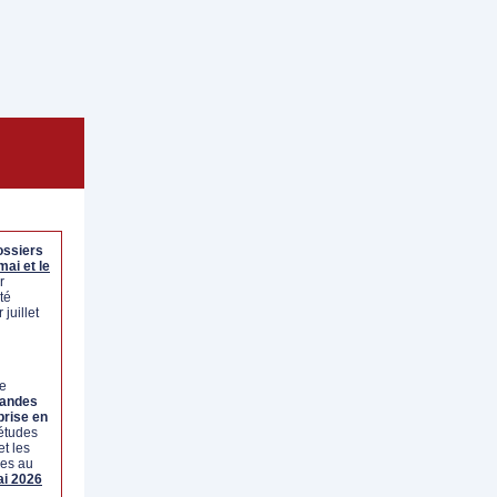
ossiers
mai et le
r
té
 juillet
te
mandes
prise en
 études
t les
les au
ai 2026