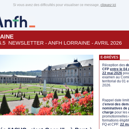
Si vous avez des difficultés pour visualiser ce message,
cliquez ici
AINE
6.5 NEWSLETTER - ANFH LORRAINE - AVRIL 2026
E-BRÈVES
Réception des
d
CFP
entre le 04 
22 mai 2026
pou
examen au Comi
territorial du 01 er
2026.
Rappel date limi
d'
envoi des de
nominatives de 
charge
pour les
promotionnelles e
formations éligib
FQ et CPF:
22 m