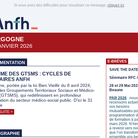
Si vous avez des difficultés pour visualiser ce message,
cliquez ici
RGOGNE
ANVIER 2026
E-BRÈVES
MENTATION
SAVE THE DATE
ME DES GTSMS : CYCLES DE
Séminaire RFC 
AIRES ANFH
e, portée par la loi Bien Vieillir du 8 avril 2024,
28 et 29 Mai 202
t les Groupements Territoriaux Sociaux et Médico-
Beaune
(GTSMS), qui redéfinissent en profondeur
PAR 2026
: nous
ation du secteur médico-social public. D’ici le 31
recensons actue
e
vos besoins
mutualisables po
SUITE >
programmation d
de formation à pa
mars 2026. N’hés
à revenir vers no
que l’on transfo
GRAPHIE
ensemble vos be