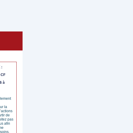
 :
/ CF
6 à
llement
ur la
’actions
rtir de
itez pas
us afin
rme
soins.