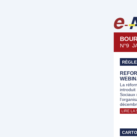
BOU
N°9 J
RÈGLE
REFOR
WEBIN
La réform
introdui
Sociaux 
l’organis
décembr
LIRE LA 
CARTO