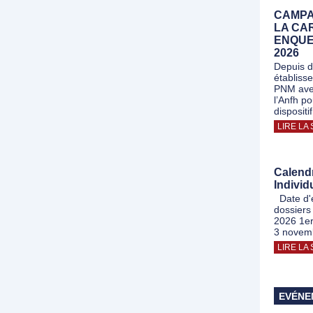
CAMPA
LA CA
ENQUE
2026
Depuis 
établiss
PNM avec
l’Anfh p
dispositi
LIRE LA 
Calend
Individ
Date d'
dossiers
2026 1e
3 novem
LIRE LA 
EVÉNE