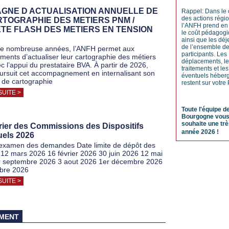
GNE D ACTUALISATION ANNUELLE DE
Rappel: Dans le 
des actions régi
RTOGRAPHIE DES METIERS PNM /
l’ANFH prend en
TE FLASH DES METIERS EN TENSION
le coût pédagog
ainsi que les dé
de l’ensemble d
de nombreuse années, l’ANFH permet aux
participants. Les
ements d’actualiser leur cartographie des métiers
déplacements, l
 l’appui du prestataire BVA. À partir de 2026,
traitements et les
oursuit cet accompagnement en internalisant son
éventuels héber
f de cartographie
restent sur votre
SUITE >
Toute l'équipe d
Bourgogne vou
souhaite une tr
rier des Commissions des Dispositifs
année 2026 !
uels 2026
examen des demandes Date limite de dépôt des
 12 mars 2026 16 février 2026 30 juin 2026 12 mai
r septembre 2026 3 aout 2026 1er décembre 2026
bre 2026
SUITE >
MENT