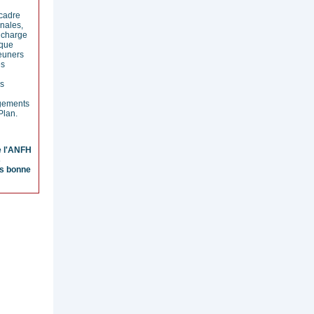
cadre
onales,
 charge
ique
jeuners
es
es
gements
 Plan.
e l'ANFH
s
ès bonne