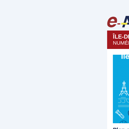
ÎLE-
NUMÉ