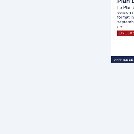
Plan 
Le Plan 
version 
format i
septembre
de
LIRE LA 
ANFH ÎLE-DE-F