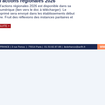
d’actions régionales 2026
d’actions régionales 2026 est disponible dans sa
numérique (lien vers le doc à télécharger). Le
mprimé sera envoyé dans les établissements début
. Fruit des réflexions des instances paritaires et
SUITE >
WW
RANCE | 3 rue Ferrus | 75014 Paris | 01.53.82.87.88 | iledefrance@anfh.fr