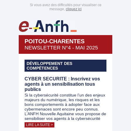
Si vous avez des difficultés pour visualiser ce
message,
cliquez ici
POITOU-CHARENTES
NEWSLETTER N°4 - MAI 2025
DÉVELOPPEMENT DES
COMPÉTENCES
CYBER SECURITE : Inscrivez vos
agents à un sensibilisation tous
publics
Si la cybersécurité constitue l’un des enjeux
majeurs du numérique, les risques et les
bons comportements à adopter face aux
cybermenaces sont encore peu connus.
L’ANFH Nouvelle Aquitaine vous propose de
sensibiliser vos agents à la cybersécurité
LIRE LA SUITE >