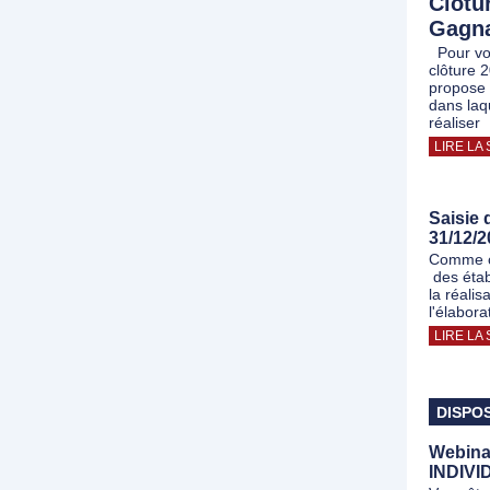
Clôtu
Gagna
Pour vou
clôture 
propose 
dans laq
réaliser
LIRE LA 
Saisie
31/12/2
Comme ch
des étab
la réalis
l'élabora
LIRE LA 
DISPOS
Webinai
INDIVI