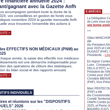
re financière annuelle 2024 :
nt/gagnant avec la Gazette Anfh
s accompagner pendant toute la durée de la
E-BRÈVES
2024, vos conseillères en gestion de fonds vous
La Délégation Ce
depuis novembre 2024 la gazette mensuelle Anfh
de Loire vous so
uelle vous trouverez l’ensemble des actions à
une bonne anné
***
SUITE >
Gilles MANCHON
été
élu Président AN
pour 2025 et Cél
 des EFFECTIFS NON MÉDICAUX (PNM) au
DUGAST (FHF), 
025
Présidente -
Lire
aque année, la saisie des effectifs non médicaux
En région Centre
lissements est une démarche indispensable pour
Loire, Christoph
ation des opérations de clôture des statistiques,
DELA (CFDT), a 
tion du bilan social et des rapports annuels
Président de l'A
Centre pour 2025
SUITE >
Christèle BIEN
(FHF), Vice-Prés
Marc PENTECO
(FHF) a été
ITIFS INDIVIDUELS
élu Coordonnate
Comité Territoria
res et réunions sur les "DISPOSITIFS
l'ANFH Centre p
DUELS" 2026
2025, et Pierre-
BAUDRU (CGT),