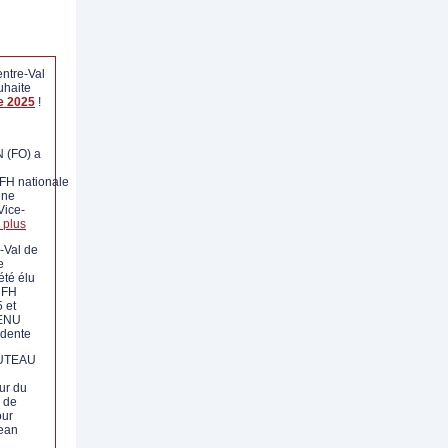
ntre-Val
uhaite
e 2025
!
 (FO) a
FH nationale
ine
Vice-
 plus
-Val de
e
été élu
NFH
 et
VENU
idente
UTEAU
ur du
l de
our
Jean