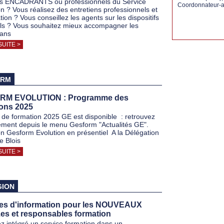
es ENCADRANTS ou professionnels du Service
Coordonnateur-ad
n ? Vous réalisez des entretiens professionnels et
ion ? Vous conseillez les agents sur les dispositifs
els ? Vous souhaitez mieux accompagner les
dans
SUITE >
ORM
RM EVOLUTION : Programme des
ions 2025
de formation 2025 GE est disponible : retrouvez
tement depuis le menu Gesform "Actualités GE".
n Gesform Evolution en présentiel A la Délégation
e Blois
SUITE >
GION
es d'information pour les NOUVEAUX
es et responsables formation
z intégré un service formation dans un