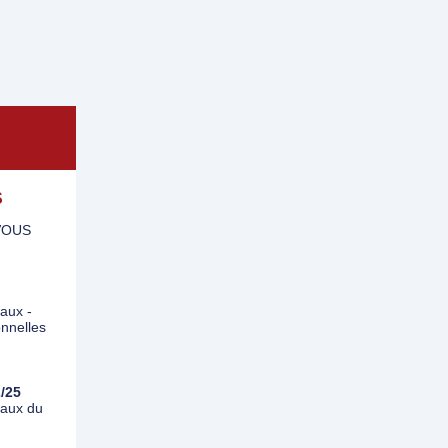
S
VOUS
iaux -
nnelles
2/25
iaux du