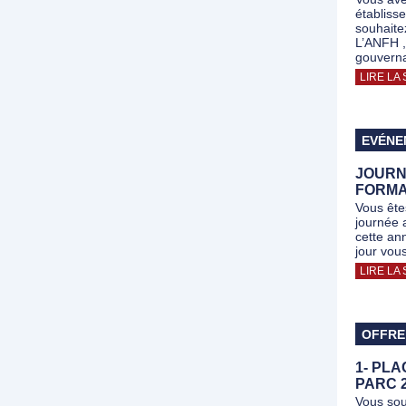
établiss
souhaite
L’ANFH , 
gouvern
LIRE LA 
EVÉNE
JOURN
FORMA
Vous ête
journée 
cette an
jour vou
LIRE LA 
OFFRE
1- PL
PARC 
Vous sou