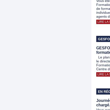
Vous êt
Formatio
de format
individu
agents 
LIRE LA 
GESF
GESFO
format
Le plan 
le direc
Formatio
Centre d
LIRE LA 
EN RÉ
Journé
chargé.
Vous ave