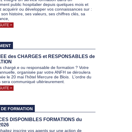
ement public hospitalier depuis quelques mois et
z acquérir ou développer vos connaissances sur :
son histoire, ses valeurs, ses chiffres clés, sa
ance,
SUITE >
MENT
EE des CHARGES et RESPONSABLES de
TION
s chargé.e ou responsable de formation ? Votre
annuelle, organisée par votre ANFH se déroulera
née le 20 mai l'hôtel Mercure de Blois. L'ordre du
s sera communiqué ultérieurement.
SUITE >
 DE FORMATION
ACES DISPONIBLES FORMATIONS du
2026
haitez inscrire vos agents sur une action de