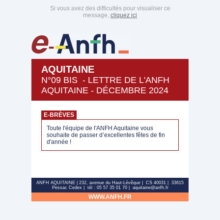
Si vous avez des difficultés pour visualiser ce
message,
cliquez ici
AQUITAINE
N°09 BIS - LETTRE DE L'ANFH
AQUITAINE - DÉCEMBRE 2024
E-BRÈVES
Toute l'équipe de l'ANFH Aquitaine vous
souhaite de passer d’excellentes fêtes de fin
d'année !
ANFH AQUITAINE | 232, avenue du Haut-Lévêque | CS 40031 | 33615
Pessac Cedex | tél : 05 57 35 01 70 | aquitaine@anfh.fr
WWW.ANFH.FR