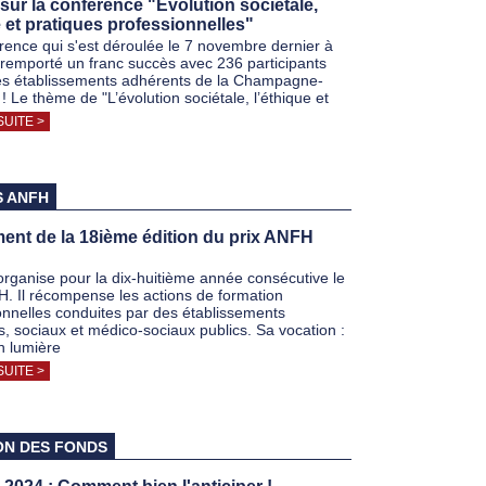
sur la conférence "Evolution sociétale,
 et pratiques professionnelles"
rence qui s'est déroulée le 7 novembre dernier à
remporté un franc succès avec 236 participants
s établissements adhérents de la Champagne-
 Le thème de "L’évolution sociétale, l’éthique et
SUITE >
S ANFH
ent de la 18ième édition du prix ANFH
rganise pour la dix-huitième année consécutive le
H. Il récompense les actions de formation
onnelles conduites par des établissements
es, sociaux et médico-sociaux publics. Sa vocation :
n lumière
SUITE >
ON DES FONDS