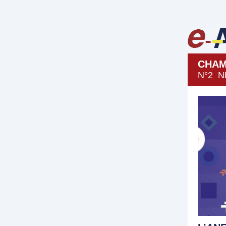
CHAM
N°2 N