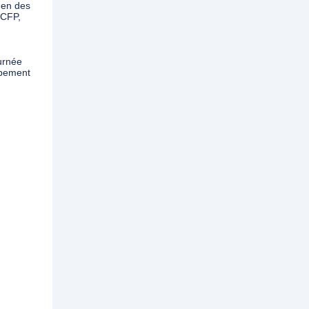
men des
 CFP,
urnée
pement