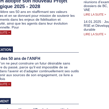
H adopte son nouveau Projet
réunions d'exa
égique 2025 - 2028
dossiers de BC,
VAE
élèbre ses 50 ans en réaffirmant ses valeurs
LIRE LA SUITE >
ces et en se donnant pour mission de soutenir les
ements dans les enjeux de fidélisation et
14.01.2025 : Jo
ivité, ainsi que les agents dans leur évolution
RSE et Dévelop
onnelle. Pour
durable
SUITE >
LIRE LA SUITE >
CATION
e des 50 ans de l'ANFH
'on ne peut construire un futur désirable sans
e du passé, parce qu'il est impossible de se
dans l'avenir et d'adapter continuellement ses outils
enir aux sources de son engagement, ce livre a
fois
SUITE >
MENT