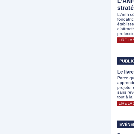
L’ANF
strat
L’Anfh c
fondatri
établiss
d’attract
professi
LIRE LA 
PUBLI
Le livr
Parce qu
apprendr
projeter 
sans rev
tout à la 
LIRE LA 
EVÉNE