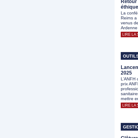
Retour 
éthique
La confé
Reims a 
venus de
Ardenne !
LIRE LA 
OUTIL
Lancem
2025
L’ANFH o
prix ANF
professi
sanitair
mettre e
LIRE LA 
GESTI