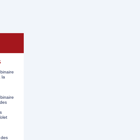
S
binaire
 la
binaire
 des
s
olet
 des