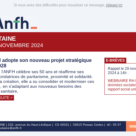
Si vous avez des difficultés pour visualiser ce message,
cliquez ici
TAINE
NOVEMBRE 2024
 adopte son nouveau projet stratégique
E-BRÈVES
028
Rappel le 29 no
 l'ANFH célèbre ses 50 ans et réaffirme ses
2024 à 14h :
ondatrices de paritarisme, proximité et solidarité.
WEBINAIRE RH 
a création, elle a su consolider et moderniser ces
données sociales
s, en s'adaptant aux nouveaux besoins des
rapport social u
sanitaire,
SUITE >
NE | 232, avenue du Haut-Lévêque | CS 40031 | 33615 Pessac Cedex | tél : 05 57
WW
uitaine@anfh.fr