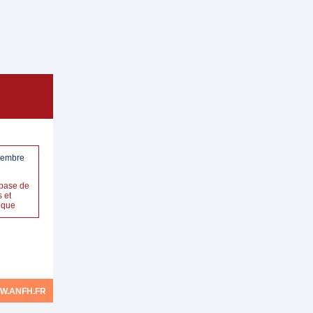
vembre
base de
 et
nique
W.ANFH.FR