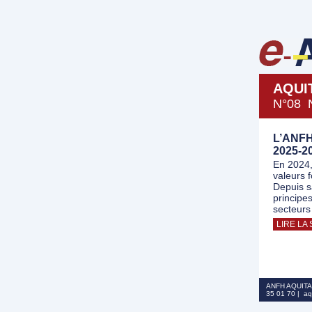
AQUI
N°08 
L’ANFH
2025-2
En 2024,
valeurs f
Depuis s
principe
secteurs 
LIRE LA 
ANFH AQUITAI
35 01 70 | aq