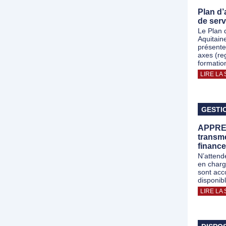
Plan d’
de serv
Le Plan 
Aquitain
présente
axes (re
formation
LIRE LA 
GESTI
APPREN
transm
finance
N’attend
en charg
sont acc
disponib
LIRE LA 