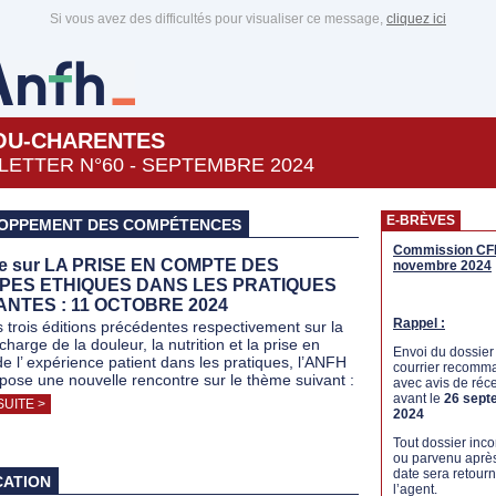
Si vous avez des difficultés pour visualiser ce message,
cliquez ici
OU-CHARENTES
ETTER N°60 - SEPTEMBRE 2024
E-BRÈVES
OPPEMENT DES COMPÉTENCES
Commission CF
e sur LA PRISE EN COMPTE DES
novembre 2024
IPES ETHIQUES DANS LES PRATIQUES
ANTES : 11 OCTOBRE 2024
Rappel :
s trois éditions précédentes respectivement sur la
charge de la douleur, la nutrition et la prise en
Envoi du dossier
e l’ expérience patient dans les pratiques, l’ANFH
courrier recomm
pose une nouvelle rencontre sur le thème suivant :
avec avis de réc
avant le
26 sept
SUITE >
2024
Tout dossier inc
ou parvenu après
date sera retour
CATION
l’agent.