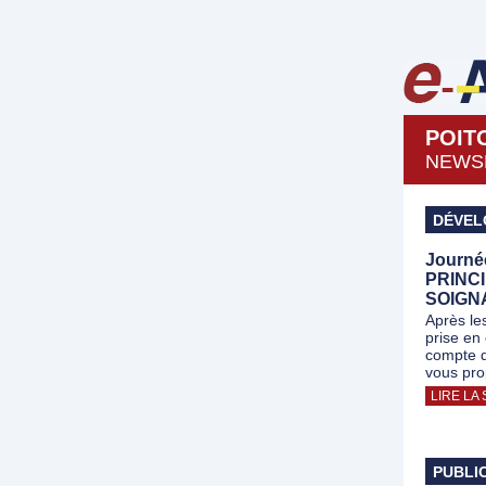
POIT
NEWSL
DÉVEL
Journé
PRINC
SOIGN
Après le
prise en 
compte d
vous pro
LIRE LA 
PUBLI