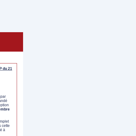
P du 21
 par
andé
eption
embre
omplet
 cette
né à