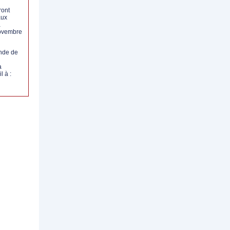
ront
aux
à
ovembre
nde de
a
 à :