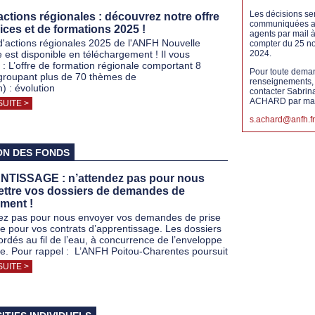
Les décisions se
actions régionales : découvrez notre offre
communiquées 
ices et de formations 2025 !
agents par mail 
d'actions régionales 2025 de l'ANFH Nouvelle
compter du 25 n
e est disponible en téléchargement ! Il vous
2024.
 : L’offre de formation régionale comportant 8
Pour toute dema
groupant plus de 70 thèmes de
renseignements,
) : évolution
contacter Sabrin
ACHARD par mail
SUITE >
s.achard@anfh.fr
ON DES FONDS
TISSAGE : n’attendez pas pour nous
ettre vos dossiers de demandes de
ment !
ez pas pour nous envoyer vos demandes de prise
e pour vos contrats d’apprentissage. Les dossiers
ordés au fil de l’eau, à concurrence de l’enveloppe
le. Pour rappel : L’ANFH Poitou-Charentes poursuit
SUITE >