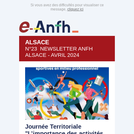
Si vous avez des difficultés pour visualiser ce
message,
cliquez ici
ALSACE
N°23 NEWSLETTER ANFH
ALSACE - AVRIL 2024
Journée Territoriale
"L’importance des activités