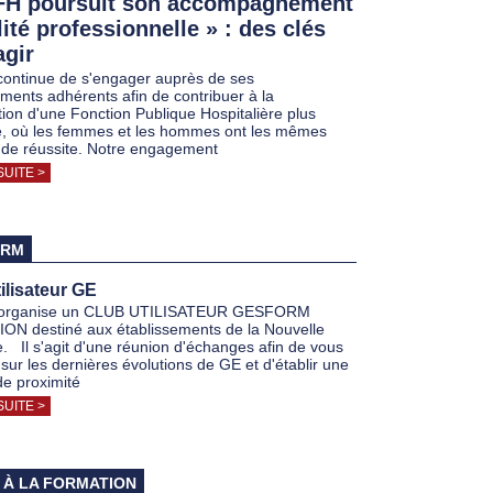
FH poursuit son accompagnement
ité professionnelle » : des clés
agir
ontinue de s'engager auprès de ses
ements adhérents afin de contribuer à la
tion d'une Fonction Publique Hospitalière plus
re, où les femmes et les hommes ont les mêmes
de réussite. Notre engagement
SUITE >
ORM
ilisateur GE
organise un CLUB UTILISATEUR GESFORM
N destiné aux établissements de la Nouvelle
e. Il s'agit d'une réunion d'échanges afin de vous
sur les dernières évolutions de GE et d'établir une
de proximité
SUITE >
 À LA FORMATION