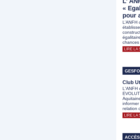
L’ AN
« Egal
pour 
L’ANFH c
établiss
construc
égalitai
chances 
LIRE LA 
GESF
Club Ut
L'ANFH 
EVOLUTIO
Aquitain
informer 
relation 
LIRE LA 
ACCÈS