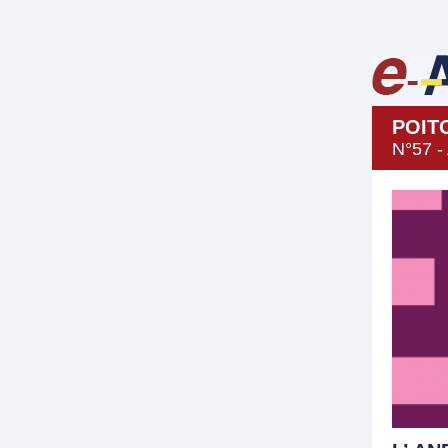
POIT
N°57 -