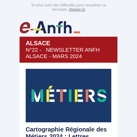
Si vous avez des difficultés pour visualiser ce
message,
cliquez ici
ALSACE
N°22 - NEWSLETTER ANFH
ALSACE - MARS 2024
Cartographie Régionale des
Métiers 2024 : Lettres