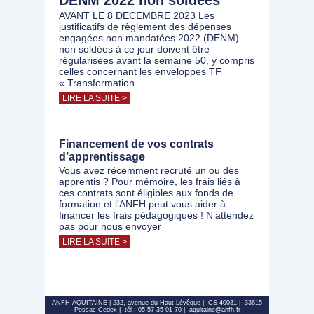
DENM 2022 non soldées
AVANT LE 8 DECEMBRE 2023 Les
justificatifs de règlement des dépenses
engagées non mandatées 2022 (DENM)
non soldées à ce jour doivent être
régularisées avant la semaine 50, y compris
celles concernant les enveloppes TF
« Transformation
LIRE LA SUITE >
Financement de vos contrats
d’apprentissage
Vous avez récemment recruté un ou des
apprentis ? Pour mémoire, les frais liés à
ces contrats sont éligibles aux fonds de
formation et l’ANFH peut vous aider à
financer les frais pédagogiques ! N’attendez
pas pour nous envoyer
LIRE LA SUITE >
ANFH AQUITAINE | 232, avenue du Haut-Lévêque | CS 40031 | 33615
Pessac Cedex | tél : 05 57 35 01 70 | aquitaine@anfh.fr