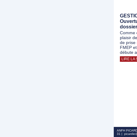
GESTIO
Ouvertu
dossie
Comme ch
plaisir d
de prise
FMEP et 
débute 
LIRE LA 
ANFH PICARDIE
31 | picardie