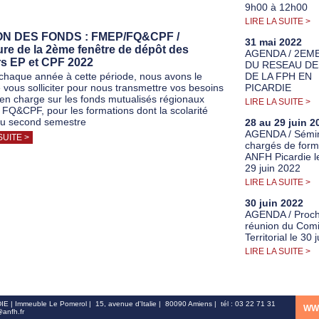
9h00 à 12h00
LIRE LA SUITE >
N DES FONDS : FMEP/FQ&CPF /
31 mai 2022
re de la 2ème fenêtre de dépôt des
AGENDA / 2EM
rs EP et CPF 2022
DU RESEAU DE
aque année à cette période, nous avons le
DE LA FPH EN
e vous solliciter pour nous transmettre vos besoins
PICARDIE
 en charge sur les fonds mutualisés régionaux
LIRE LA SUITE >
FQ&CPF, pour les formations dont la scolarité
au second semestre
28 au 29 juin 2
AGENDA / Sémin
SUITE >
chargés de form
ANFH Picardie l
29 juin 2022
LIRE LA SUITE >
30 juin 2022
AGENDA / Proch
réunion du Comi
Territorial le 30 
LIRE LA SUITE >
 | Immeuble Le Pomerol | 15, avenue d'Italie | 80090 Amiens | tél : 03 22 71 31
WW
@anfh.fr