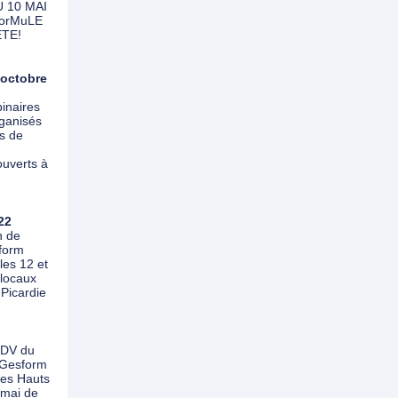
 10 MAI
ForMuLE
TE!
 octobre
inaires
rganisés
s de
uverts à
22
n de
form
les 12 et
 locaux
 Picardie
RDV du
s Gesform
des Hauts
 mai de