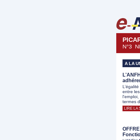
PICA
N°3 N
A LA U
L’ANFH
adhéren
L’égalité
entre le
l'emploi,
termes d'
LIRE LA 
OFFRE 
Foncti