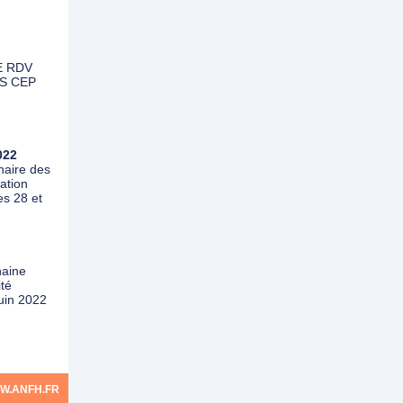
E RDV
S CEP
022
aire des
ation
es 28 et
aine
té
juin 2022
W.ANFH.FR