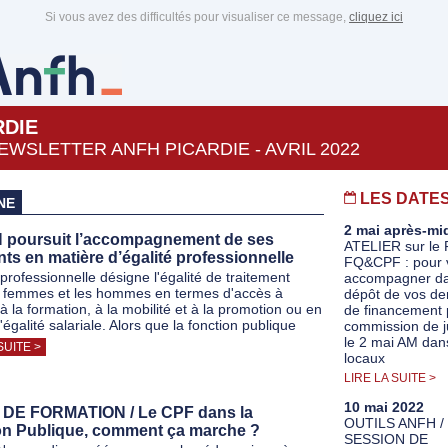
Si vous avez des difficultés pour visualiser ce message,
cliquez ici
RDIE
EWSLETTER ANFH PICARDIE - AVRIL 2022
LES DATE
NE
2 mai après-mi
 poursuit l’accompagnement de ses
ATELIER sur le
ts en matière d’égalité professionnelle
FQ&CPF : pour 
 professionnelle désigne l'égalité de traitement
accompagner da
s femmes et les hommes en termes d'accès à
dépôt de vos d
 à la formation, à la mobilité et à la promotion ou en
de financement 
égalité salariale. Alors que la fonction publique
commission de j
le 2 mai AM dan
SUITE >
locaux
LIRE LA SUITE >
10 mai 2022
DE FORMATION / Le CPF dans la
OUTILS ANFH /
on Publique, comment ça marche ?
SESSION DE