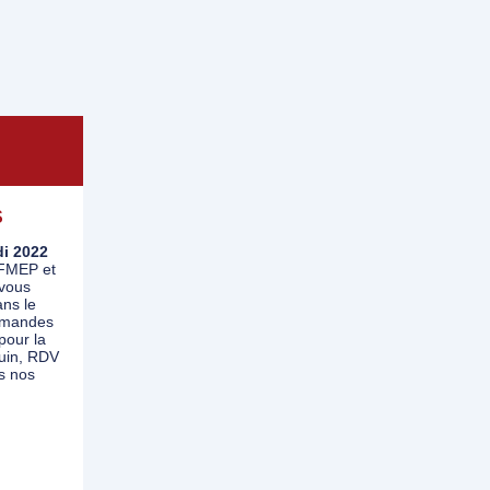
S
di 2022
 FMEP et
vous
ns le
emandes
pour la
uin, RDV
s nos