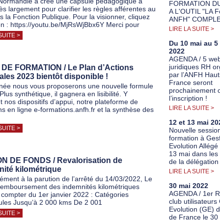
Normandie a créé une capsule pédagogique à
FORMATION DU
très largement pour clarifier les règles afférentes au
A L'OUTIL "LA 
 la Fonction Publique. Pour la visionner, cliquez
ANFH" COMPLE
ien : https://youtu.be/MjRsWjBbx6Y Merci pour
LIRE LA SUITE >
SUITE >
Du 10 mai au 5
2022
AGENDA / 5 web
juridiques RH o
DE FORMATION / Le Plan d’Actions
par l’ANFH Haut
les 2023 bientôt disponible !
France seront
née nous vous proposerons une nouvelle formule
prochainement o
lus synthétique, il gagnera en lisibilité. Y
l’inscription !
t nos dispositifs d’appui, notre plateforme de
LIRE LA SUITE >
ns en ligne e-formations.anfh.fr et la synthèse des
12 et 13 mai 20
SUITE >
Nouvelle sessio
formation à Ges
Evolution Allégé 
13 mai dans les
N DE FONDS / Revalorisation de
de la délégation
nité kilométrique
LIRE LA SUITE >
ment à la parution de l’arrêté du 14/03/2022, Le
30 mai 2022
remboursement des indemnités kilométriques
AGENDA / 1er 
 compter du 1er janvier 2022 : Catégories
club utilisateur
ules Jusqu’à 2 000 kms De 2 001
Evolution (GE) 
SUITE >
de France le 30