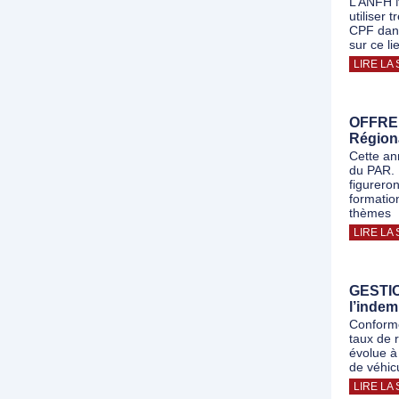
L’ANFH 
utiliser 
CPF dans
sur ce l
LIRE LA 
OFFRE 
Régiona
Cette an
du PAR. P
figureron
formatio
thèmes
LIRE LA 
GESTIO
l’indem
Conformé
taux de 
évolue à
de véhic
LIRE LA 