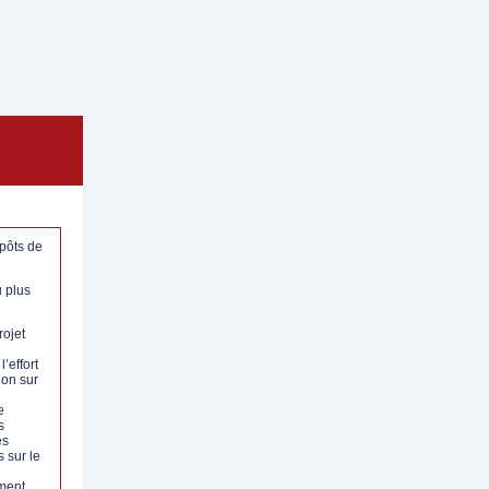
épôts de
 plus
rojet
l’effort
ion sur
e
s
es
s sur le
ment