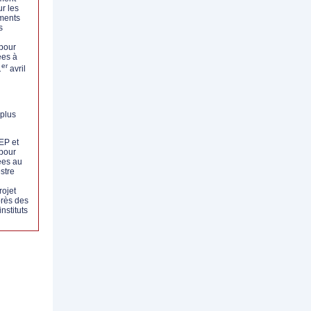
r les
ments
s
pour
ées à
er
1
avril
plus
EP et
pour
ées au
stre
rojet
rès des
instituts