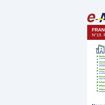
FRAN
N°15 