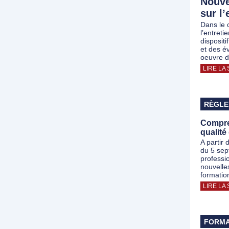
Nouve
sur l
Dans le 
l’entret
disposit
et des é
oeuvre de
LIRE LA 
RÈGLE
Compre
qualité
A partir 
du 5 sep
professi
nouvelle
formatio
LIRE LA 
FORMA