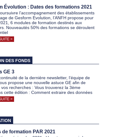
 Évolution : Dates des formations 2021
poursuivre l’accompagnement des établissements
sage de Gesform Evolution, l’ANFH propose pour
2021, 6 modules de formation destinés aux
eurs. Nouveautés 50% des formations se déroulent
ntiel
SUITE >
ON DES FONDS
s GE 3
ontinuité de la dernière newsletter, l’équipe de
ous propose une nouvelle astuce GE afin de
er vos recherches : Vous trouverez la 3ème
ns cette édition : Comment extraire des données
SUITE >
TION
s de formation PAR 2021