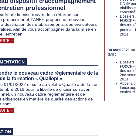
au dispositif d’accompagnement
CNSA pou
’entretien professionnel
établisse
concerné
cadre de la mise œuvre de la réforme sur
Dossiers
ien professionnel, l’ANFH propose un nouveau
FQ&CPF 
if à destination des établissements, des évaluateurs
des rentr
valués. Afin de vous accompagner dans la mise en
partir du 
 l'entretien
2021
SUITE >
30 avril 2021
au 
tard :
MENTATION
Dossiers 
FQ&CPF 
des rentr
ndre le nouveau cadre réglementaire de la
2nd seme
 de la formation « Qualiopi »
2021
Appel à p
du 01/01/2022 et suite au volet « Qualité » de la Loi
lancé aup
tembre 2018 pour la liberté de choisir son avenir
écoles et 
onnel, un nouveau cadre réglementaire et de
s exigences en matière de qualité des actions de
n sont
SUITE >
TION