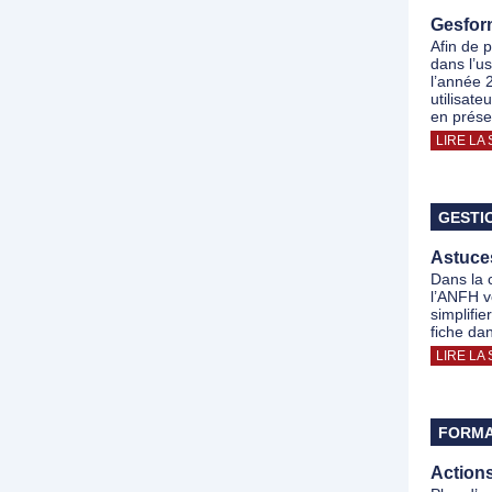
Gesform
Afin de 
dans l’u
l’année 
utilisat
en prése
LIRE LA 
GESTI
Astuce
Dans la c
l’ANFH v
simplifi
fiche da
LIRE LA 
FORMA
Action