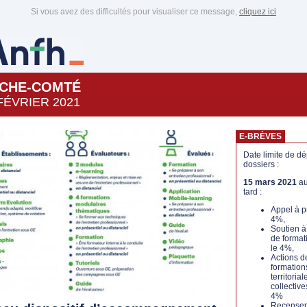
Si vous avez des difficultés pour visualiser ce message,
cliquez ici
CHE-COMTÉ
FÉVRIER 2021
E-BRÈVES
Date limite de d
dossiers :
15 mars 2021
au
tard :
Appel à p
4%,
Soutien à 
de format
le 4%,
Actions d
formation
territorial
collective
4%
Recense