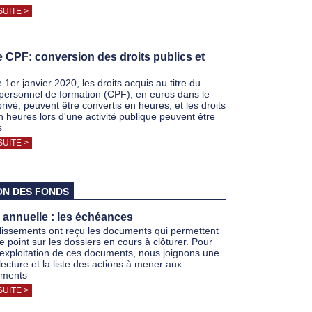
SUITE >
CPF: conversion des droits publics et
 1er janvier 2020, les droits acquis au titre du
ersonnel de formation (CPF), en euros dans le
rivé, peuvent être convertis en heures, et les droits
n heures lors d'une activité publique peuvent être
s
SUITE >
ON DES FONDS
 annuelle : les échéances
lissements ont reçu les documents qui permettent
le point sur les dossiers en cours à clôturer. Pour
 l’exploitation de ces documents, nous joignons une
 lecture et la liste des actions à mener aux
ements
SUITE >