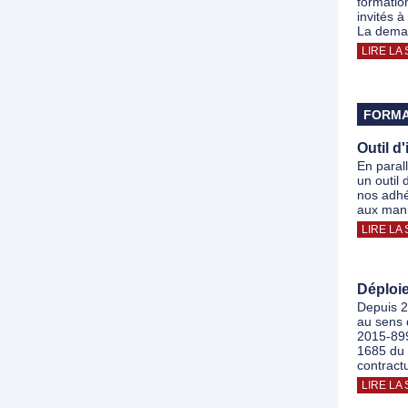
formatio
invités 
La dema
LIRE LA 
FORMA
Outil d
En paral
un outil 
nos adhé
aux mani
LIRE LA 
Déploi
Depuis 2
au sens 
2015-899
1685 du 
contract
LIRE LA 