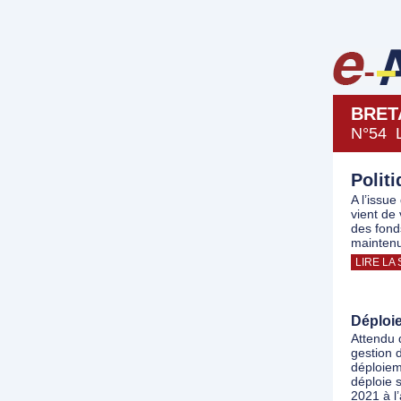
BRET
N°54 
Polit
A l’issu
vient de 
des fond
maintenu
LIRE LA 
Déploi
Attendu 
gestion 
déploiem
déploie 
2021 à l’