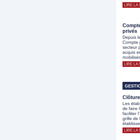
LIRE LA 
Compte 
privés
Depuis le
Compte p
secteur p
acquis e
mobilisé
LIRE LA 
GESTI
Clôture
Les étab
de faire 
faciliter
grille de
établiss
LIRE LA 