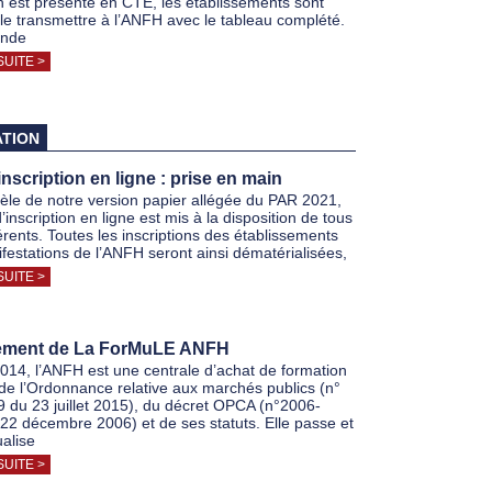
n est présenté en CTE, les établissements sont
à le transmettre à l’ANFH avec le tableau complété.
nde
SUITE >
TION
'inscription en ligne : prise en main
lèle de notre version papier allégée du PAR 2021,
d’inscription en ligne est mis à la disposition de tous
rents. Toutes les inscriptions des établissements
festations de l’ANFH seront ainsi dématérialisées,
SUITE >
ement de La ForMuLE ANFH
014, l’ANFH est une centrale d’achat de formation
de l’Ordonnance relative aux marchés publics (n°
 du 23 juillet 2015), du décret OPCA (n°2006-
22 décembre 2006) et de ses statuts. Elle passe et
ualise
SUITE >