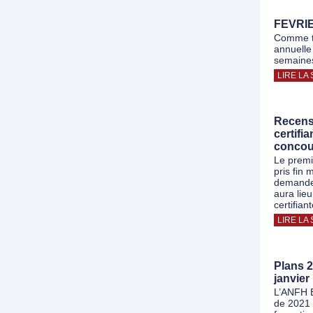
FEVRIER
Comme tou
annuelle
semaines
LIRE LA 
Recens
certifi
concou
Le premi
pris fin
demande
aura lieu
certifian
LIRE LA 
Plans 
janvier
L’ANFH B
de 2021 