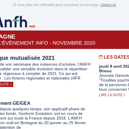
Si vous avez des difficultés pour visualiser ce message,
cliquez ici
AGNE
L’ÉVÉNEMENT INFO - NOVEMBRE 2020
ique mutualisée 2021
LES DATE
e de son séminaire des instances d’octobre, l’ANFH
jeudi 8 avril 20
valider une sensible évolution dans la répartition
Brieuc
s régionaux à compter de 2021. Ce qui est
Journée Géronto
 : Les Actions régionales et nationales (AFR
"Troubles psychi
SUITE >
de la personne 
tous concernés !
LIRE LA SUITE >
ement GE/GEA
depuis quelques temps, son applicatif phare de
des fonds, Gesform Evolution, est en cours de
ent sur toute la France depuis 2018. L’ANFH
son outil en Bretagne du 20 janvier au 25 février
attention de