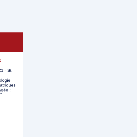
S
21 - St
logie
atriques
âgée :
"