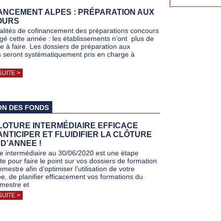
ANCEMENT ALPES : PRÉPARATION AUX
OURS
lités de cofinancement des préparations concours
gé cette année : les établissements n’ont plus de
 à faire. Les dossiers de préparation aux
 seront systématiquement pris en charge à
SUITE >
ON DES FONDS
LOTURE INTERMÉDIAIRE EFFICACE
NTICIPER ET FLUIDIFIER LA CLÔTURE
 D’ANNEE !
re intermédiaire au 30/06/2020 est une étape
te pour faire le point sur vos dossiers de formation
mestre afin d’optimiser l’utilisation de votre
e, de planifier efficacement vos formations du
mestre et
SUITE >