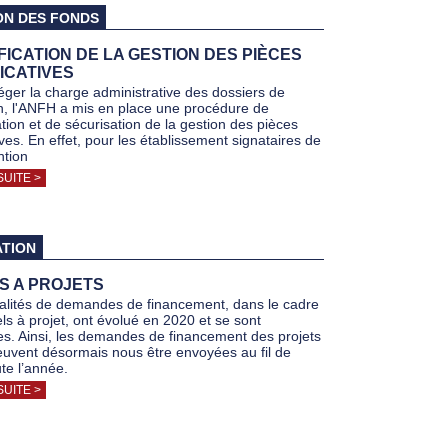
ON DES FONDS
FICATION DE LA GESTION DES PIÈCES
ICATIVES
léger la charge administrative des dossiers de
n, l'ANFH a mis en place une procédure de
ation et de sécurisation de la gestion des pièces
tives. En effet, pour les établissement signataires de
ntion
SUITE >
TION
S A PROJETS
lités de demandes de financement, dans le cadre
ls à projet, ont évolué en 2020 et se sont
es. Ainsi, les demandes de financement des projets
euvent désormais nous être envoyées au fil de
ute l’année.
SUITE >