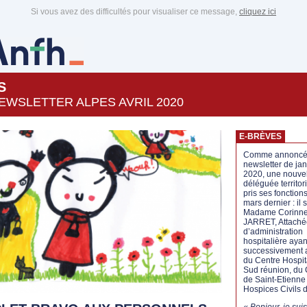
Si vous avez des difficultés pour visualiser ce message,
cliquez ici
S
EWSLETTER ALPES AVRIL 2020
E-BRÈVES
Comme annoncé 
newsletter de jan
2020, une nouve
déléguée territor
pris ses fonctions
mars dernier : il 
Madame Corinn
JARRET, Attaché
d’administration
hospitalière aya
successivement 
du Centre Hospit
Sud réunion, du 
de Saint-Etienne
Hospices Civils 