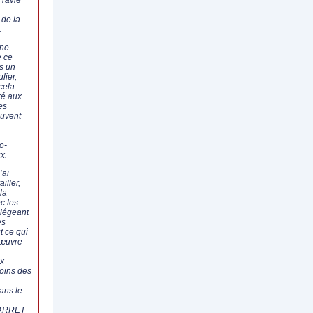
 ravie
 de la
.
 ne
e ce
s un
lier,
cela
ré aux
les
ouvent
o-
x.
’ai
ailler,
la
c les
siégeant
es
ut ce qui
 œuvre
ux
oins des
ans le
 JARRET