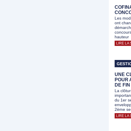
COFIN
CONC
Les moda
ont chan
démarche
concours
hauteur
LIRE LA 
GESTI
UNE C
POUR A
DE FIN
La clôtu
importan
du 1er se
envelopp
2ème se
LIRE LA 