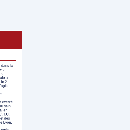
dans la
vier
lle
iale a
 le 2
s’agit de
e
e
nt exercé
au sein
alier
C.H.U.
 et des
de Lyon.