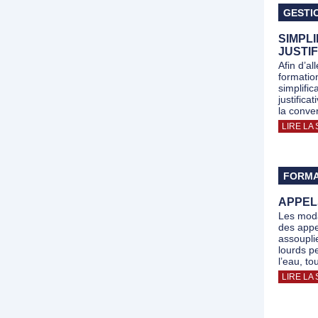
GESTI
SIMPLI
JUSTIF
Afin d’al
formatio
simplific
justifica
la conve
LIRE LA 
FORMA
APPEL
Les moda
des appe
assoupli
lourds p
l’eau, to
LIRE LA 