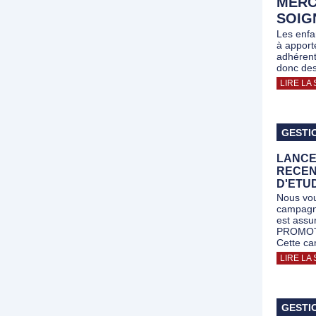
MERC
SOIG
Les enfa
à apport
adhérent
donc des 
LIRE LA 
GESTI
LANCE
RECEN
D'ETU
Nous vou
campagne
est ass
PROMOT
Cette c
LIRE LA 
GESTI