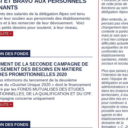
I ET BRAVO AUX PERSONNELS
« Bonjour, je suis
de cette prise de
NANTS
fonctions au sein
délégation Alpes
nts des salariés de la délégation Alpes ont tenu
er leur soutien aux personnels des établissements
Bien entendu, je
s et à les remercier de leur dévouement. Voici
pensais pas vivr
petits dessins pour soutenir, à leur niveau,
changement dan
contexte si particu
SUITE >
mais je sais que 
n’est rien compa
difficultés actuel
auxquelles se tr
confrontés les
ON DES FONDS
établissements
sanitaires, médic
sociaux et sociau
MENT DE LA SECONDE CAMPAGNE DE
SEMENT DES BESOINS EN MATIERE
Plus que jamais j
DES PROMOTIONNELLES 2020
l’intention de trav
avec l’équipe de 
s informons du lancement de la deuxième
délégation et ave
 du «Guichet Unique 2020 » dont le financement
administrateurs 
uré par les FONDS MUTUALISES DES ETUDES
dans les instanc
IONNELLES, DE LA QUALIFICATION ET DU CPF.
territoriales, à to
ampagne concerne uniquement
peut être mis en
pour continuer à
SUITE >
répondre le mie
possible aux bes
agents et des
établissements d
domaine de la
ON DES FONDS
formation. » C.