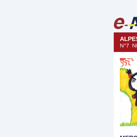
ALPE
N°7 N