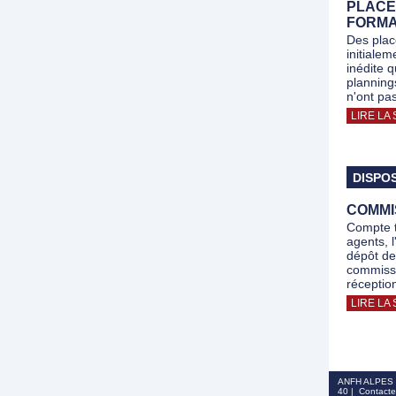
PLACE
FORMA
Des plac
initiale
inédite 
planning
n'ont pa
LIRE LA 
DISPOS
COMMIS
Compte t
agents, 
dépôt de
commissio
réceptio
LIRE LA 
ANFH ALPES | 
40 | Contact