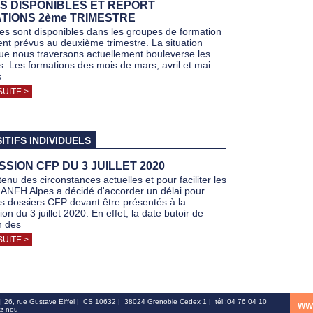
S DISPONIBLES ET REPORT
TIONS 2ème TRIMESTRE
es sont disponibles dans les groupes de formation
ment prévus au deuxième trimestre. La situation
que nous traversons actuellement bouleverse les
s. Les formations des mois de mars, avril et mai
s
SUITE >
ITIFS INDIVIDUELS
SION CFP DU 3 JUILLET 2020
enu des circonstances actuelles et pour faciliter les
l'ANFH Alpes a décidé d'accorder un délai pour
s dossiers CFP devant être présentés à la
n du 3 juillet 2020. En effet, la date butoir de
n des
SUITE >
26, rue Gustave Eiffel | CS 10632 | 38024 Grenoble Cedex 1 | tél :04 76 04 10
WW
ez-nou