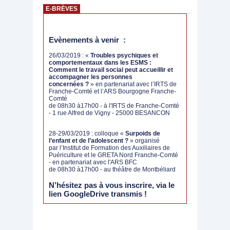
E-BRÈVES
Evènements à venir :
26/03/2019 : «
Troubles psychiques et
comportementaux dans les ESMS :
Comment le travail social peut accueillir et
accompagner les personnes
concernées ?
» en partenariat avec l’IRTS de
Franche-Comté et l’ARS Bourgogne Franche-
Comté
de 08h30 à17h00 - à l'IRTS de Franche-Comté
- 1 rue Alfred de Vigny - 25000 BESANCON
28-29/03/2019 : colloque «
Surpoids de
l’enfant et de l’adolescent ?
» organisé
par l’Institut de Formation des Auxiliaires de
Puériculture et le GRETA Nord Franche-Comté
- en partenariat avec l'ARS BFC
de 08h30 à17h00 - au théâtre de Montbéliard
N’hésitez pas à vous inscrire, via le
lien GoogleDrive transmis !