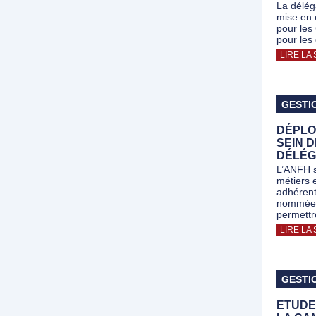
La délég
mise en 
pour les
pour les
LIRE LA 
GESTI
DÉPLO
SEIN 
DÉLÉG
L’ANFH s
métiers 
adhérent
nommée 
permettr
LIRE LA 
GESTI
ETUDE