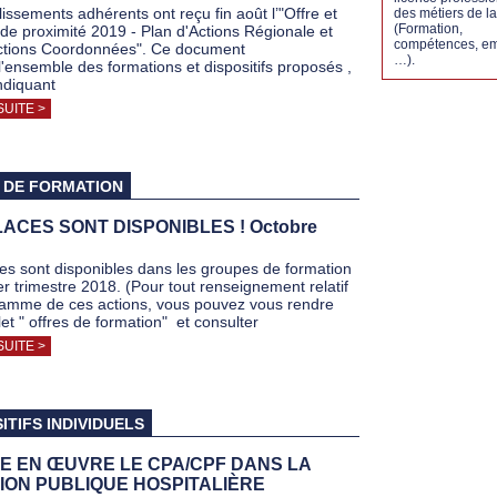
issements adhérents ont reçu fin août l’"Offre et
des métiers de 
(Formation,
 de proximité 2019 - Plan d'Actions Régionale et
compétences, em
ctions Coordonnées". Ce document
…).
l'ensemble des formations et dispositifs proposés ,
indiquant
SUITE >
 DE FORMATION
ACES SONT DISPONIBLES ! Octobre
es sont disponibles dans les groupes de formation
er trimestre 2018. (Pour tout renseignement relatif
amme de ces actions, vous pouvez vous rendre
let " offres de formation" et consulter
SUITE >
ITIFS INDIVIDUELS
E EN ŒUVRE LE CPA/CPF DANS LA
ION PUBLIQUE HOSPITALIÈRE