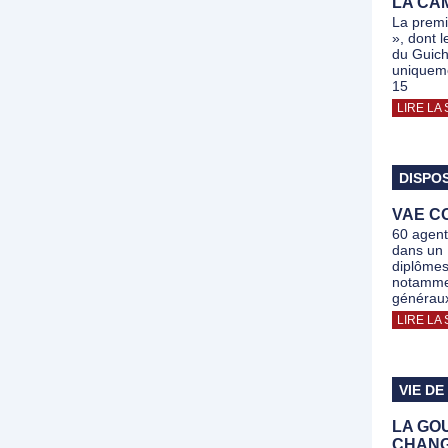
LA CA
La premi
», dont 
du Guich
uniquemen
15
LIRE LA 
DISPOS
VAE CO
60 agent
dans un 
diplôme
notammen
généraux
LIRE LA 
VIE DE
LA GO
CHANG