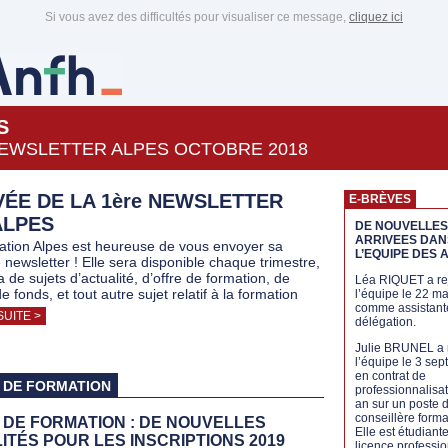
Si vous avez des difficultés pour visualiser ce message,
cliquez ici
S
EWSLETTER ALPES OCTOBRE 2018
VÉE DE LA 1ère NEWSLETTER
E-BRÈVES
ALPES
DE NOUVELLES
ARRIVEES DAN
ation Alpes est heureuse de vous envoyer sa
L’EQUIPE DES A
 newsletter ! Elle sera disponible chaque trimestre,
ra de sujets d’actualité, d’offre de formation, de
Léa RIQUET a rej
e fonds, et tout autre sujet relatif à la formation
l’équipe le 22 ma
comme assistant
SUITE >
délégation.
Julie BRUNEL a r
l’équipe le 3 se
en contrat de
 DE FORMATION
professionnalisa
an sur un poste 
conseillère forma
 DE FORMATION : DE NOUVELLES
Elle est étudiant
ITÉS POUR LES INSCRIPTIONS 2019
licence professi