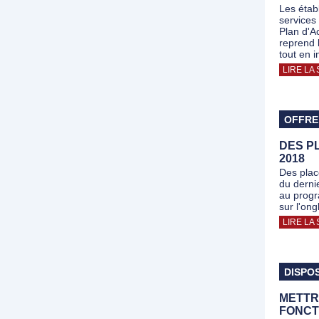
Les établ
services
Plan d'A
reprend 
tout en 
LIRE LA 
OFFRE
DES PL
2018
Des plac
du derni
au progr
sur l'ong
LIRE LA 
DISPOS
METTR
FONCT