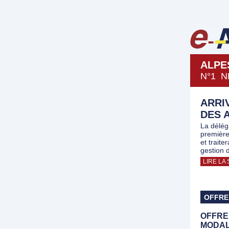
ALPE
N°1 N
ARRI
DES 
La délég
première
et traite
gestion d
LIRE LA 
OFFRE
OFFRE
MODAL