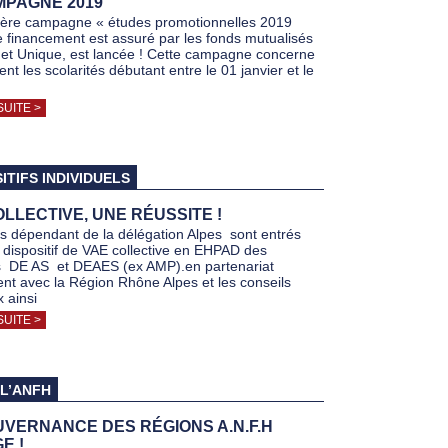
MPAGNE 2019
ère campagne « études promotionnelles 2019
le financement est assuré par les fonds mutualisés
et Unique, est lancée ! Cette campagne concerne
t les scolarités débutant entre le 01 janvier et le
SUITE >
ITIFS INDIVIDUELS
LLECTIVE, UNE RÉUSSITE !
s dépendant de la délégation Alpes sont entrés
dispositif de VAE collective en EHPAD des
s DE AS et DEAES (ex AMP).en partenariat
t avec la Région Rhône Alpes et les conseils
 ainsi
SUITE >
 L’ANFH
UVERNANCE DES RÉGIONS A.N.F.H
E !