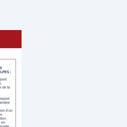
S
LPES :
oint
i,
e de la
ejoint
ptembre
tion d’un
de
tion.
e en
onnelle