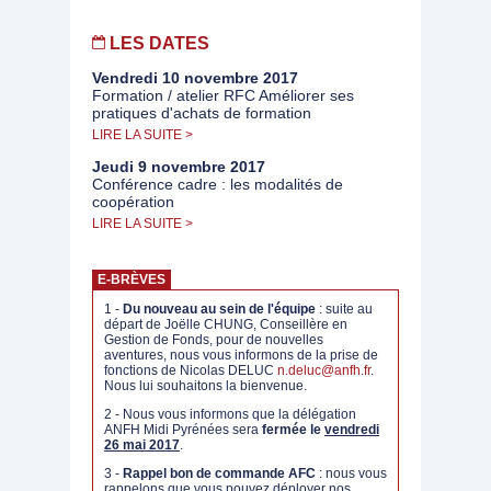
LES DATES
Vendredi 10 novembre 2017
Formation / atelier RFC Améliorer ses
pratiques d'achats de formation
LIRE LA SUITE >
Jeudi 9 novembre 2017
Conférence cadre : les modalités de
coopération
LIRE LA SUITE >
E-BRÈVES
1 -
Du nouveau
au sein de l'équipe
: suite au
départ de Joëlle CHUNG, Conseillère en
Gestion de Fonds, pour de nouvelles
aventures, nous vous informons de la prise de
fonctions de Nicolas DELUC
n.deluc@anfh.fr
.
Nous lui souhaitons la bienvenue.
2 - Nous vous informons que la délégation
ANFH Midi Pyrénées sera
fermée le
vendredi
26 mai 2017
.
3 -
Rappel bon de commande AFC
: nous vous
rappelons que vous pouvez déployer nos