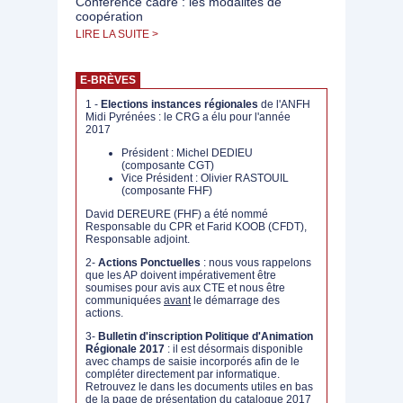
Conférence cadre : les modalités de
coopération
LIRE LA SUITE >
E-BRÈVES
1 -
Elections instances régionales
de l'ANFH
Midi Pyrénées : le CRG a élu pour l'année
2017
Président : Michel DEDIEU
(composante CGT)
Vice Président : Olivier RASTOUIL
(composante FHF)
David DEREURE (FHF) a été nommé
Responsable du CPR et Farid KOOB (CFDT),
Responsable adjoint.
2-
Actions Ponctuelles
: nous vous rappelons
que les AP doivent impérativement être
soumises pour avis aux CTE et nous être
communiquées
avant
le démarrage des
actions.
3-
Bulletin d'inscription Politique d'Animation
Régionale 2017
: il est désormais disponible
avec champs de saisie incorporés afin de le
compléter directement par informatique.
Retrouvez le dans les documents utiles en bas
de la page de présentation du catalogue 2017