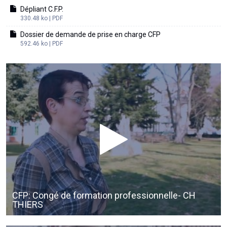
Dépliant C.F.P.
330.48 ko | PDF
Dossier de demande de prise en charge CFP
592.46 ko | PDF
CFP: Congé de formation professionnelle- CH
THIERS