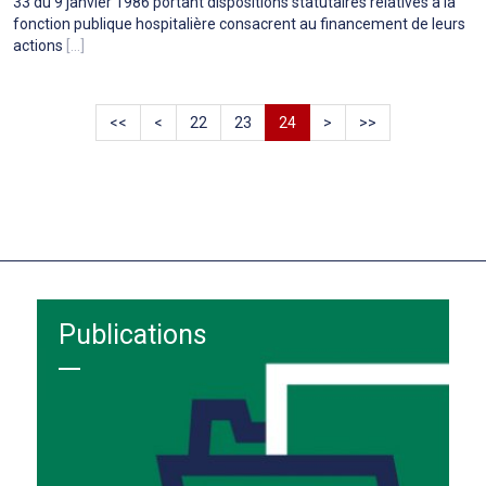
33 du 9 janvier 1986 portant dispositions statutaires relatives à la
fonction publique hospitalière consacrent au financement de leurs
actions
[...]
<<
<
22
23
24
>
>>
Publications