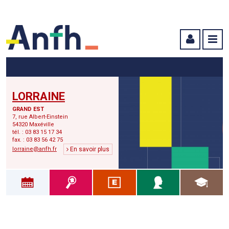
Menu principal
Menu secondaire
Contenu
LORRAINE
GRAND EST
7, rue Albert-Einstein
54320 Maxéville
tél. : 03 83 15 17 34
fax. : 03 83 56 42 75
lorraine@anfh.fr
En savoir plus