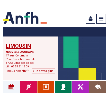
Menu principal
Menu secondaire
Contenu
LIMOUSIN
NOUVELLE-AQUITAINE
17, rue Columbia
Parc Ester Technopole
87068 Limoges cedex
tél : 05 55 31 12 09
limousin@anfh.fr
En savoir plus