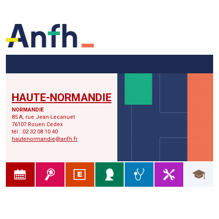
Menu principal
Menu secondaire
Contenu
HAUTE-NORMANDIE
NORMANDIE
85 A, rue Jean-Lecanuet
76107 Rouen Cedex
tél : 02 32 08 10 40
hautenormandie@anfh.fr