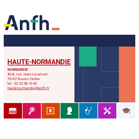
Menu principal
Menu secondaire
Contenu
HAUTE-NORMANDIE
NORMANDIE
85 A, rue Jean-Lecanuet
76107 Rouen Cedex
tél : 02 32 08 10 40
hautenormandie@anfh.fr