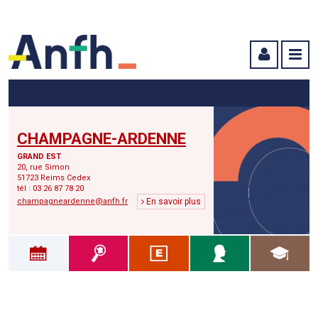
Menu principal
Menu secondaire
Contenu
CHAMPAGNE-ARDENNE
GRAND EST
20, rue Simon
51723 Reims Cedex
tél : 03 26 87 78 20
champagneardenne@anfh.fr
En savoir plus